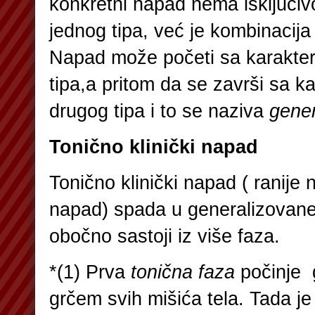
konkretni napad nema isključivo
jednog tipa, već je kombinacija
Napad može početi sa karakter
tipa,a pritom da se završi sa k
drugog tipa i to se naziva
gener
Tonično klinički napad
Tonično klinički napad ( ranije
napad) spada u generalizovan
obočno sastoji iz više faza.
*(1) Prva
tonična faza
počinje g
grčem svih mišića tela. Tada je 