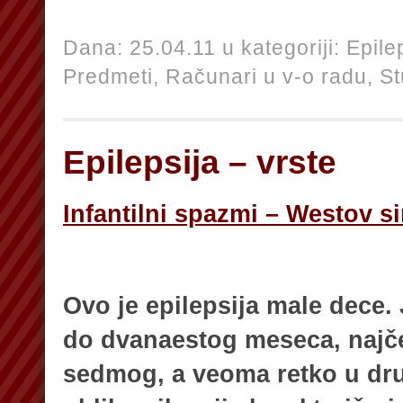
Dana: 25.04.11 u kategoriji:
Epile
Predmeti,
Računari u v-o radu,
St
Epilepsija – vrste
Infantilni spazmi – Westov 
Ovo je epilepsija male dece. 
do dvanaestog meseca, najč
sedmog, a veoma retko u dru