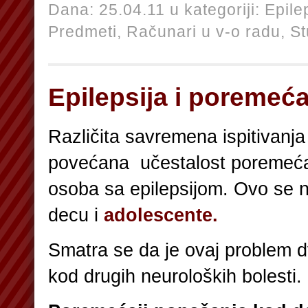
Dana: 25.04.11 u kategoriji:
Epile
Predmeti,
Računari u v-o radu,
St
Epilepsija i poremeć
Različita savremena ispitivanja
povećana učestalost poremeća
osoba sa epilepsijom. Ovo se n
decu i
adolescente.
Smatra se da je ovaj problem 
kod drugih neuroloških bolesti.