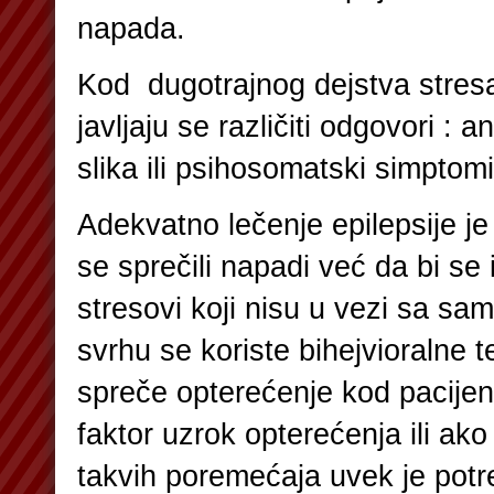
napada.
Kod dugotrajnog dejstva stres
javljaju se različiti odgovori :
slika ili psihosomatski simptomi 
Adekvatno le
čenje epilepsije j
se sprečili napadi već da bi se i
stresovi koji nisu u vezi sa s
svrhu se koriste bihejvioralne 
spreče opterećenje kod pacijent
faktor uzrok opterećenja ili ak
takvih poremećaja uvek je potr