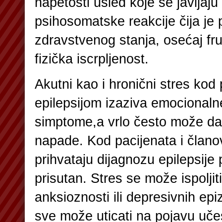
napetosti usled koje se javljaju 
psihosomatske reakcije čija je
zdravstvenog stanja, osećaj fru
fizička iscrpljenost.
Akutni kao i hronični stres kod
epilepsijom izaziva emocionaln
simptome,a vrlo često može da 
napade. Kod pacijenata i člano
prihvataju dijagnozu epilepsije p
prisutan. Stres se može ispolji
anksioznosti ili depresivnih ep
sve može uticati na pojavu učes