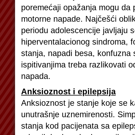
poremećaji opažanja mogu da 
motorne napade. Najčešći oblik
periodu adolescencije javljaju s
hiperventalacionog sindroma, f
stanja, napadi besa, konfuzna s
ispitivanjima treba razlikovati o
napada.
Anksioznost i epilepsija
Anksioznost je stanje koje se 
unutrašnje uznemirenosti. Sim
stanja kod pacijenata sa epilep