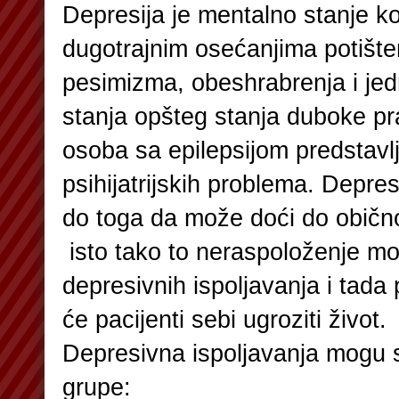
Depresija je mentalno stanje ko
dugotrajnim osećanjima potište
pesimizma, obeshrabrenja i je
stanja opšteg stanja duboke pr
osoba sa epilepsijom predstavl
psihijatrijskih problema. Depres
do toga da može doći do obično
isto tako to neraspoloženje mo
depresivnih ispoljavanja i tada
će pacijenti sebi ugroziti život.
Depresivna ispoljavanja mogu s
grupe: