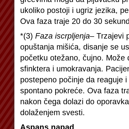
ukoliko postoji i ugriz jezika, 
Ova faza traje 20 do 30 sekund
*(3)
Faza iscrpljenja
– Trzajevi 
opuštanja mišića, disanje se usp
početku otežano, čujno. Može 
sfinktera i umokravanja. Pacijen
postepeno počinje da reaguje i
spontano pokreće. Ova faza tra
nakon čega dolazi do oporavk
dolaženjem svesti.
Aspans napad