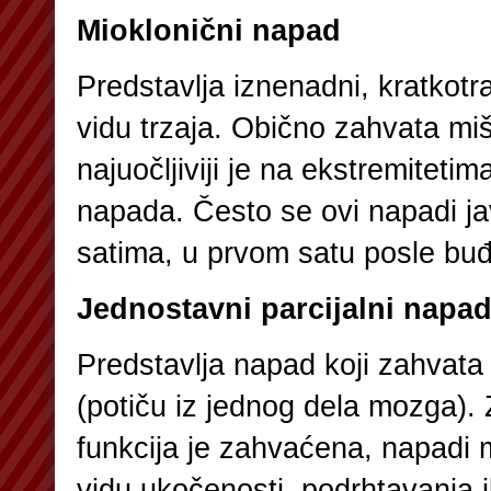
Mioklonični napad
Predstavlja iznenadni, kratkotra
vidu trzaja. Obično zahvata mi
najuočljiviji je na ekstremiteti
napada. Često se ovi napadi jav
satima, u prvom satu posle buđ
Jednostavni parcijalni napa
Predstavlja napad koji zahvat
(potiču iz jednog dela mozga).
funkcija je zahvaćena, napadi m
vidu ukočenosti, podrhtavanja i