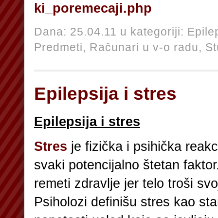
ki_poremecaji.php
Dana: 25.04.11 u kategoriji:
Epile
Predmeti,
Računari u v-o radu,
St
Epilepsija i stres
Epilepsija i stres
Stres
je fizička i psihička reak
svaki potencijalno štetan faktor
remeti zdravlje jer telo troši sv
Psiholozi definišu stres kao st