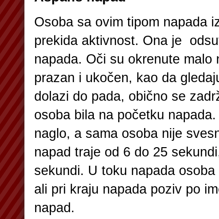
Osoba sa ovim tipom napada iz
prekida aktivnost. Ona je odsu
napada. Oči su okrenute malo n
prazan i ukočen, kao da gleda
dolazi do pada, obično se zadr
osoba bila na početku napada. 
naglo, a sama osoba nije sve
napad traje od 6 do 25 sekundi
sekundi. U toku napada osoba 
ali pri kraju napada poziv po 
napad.