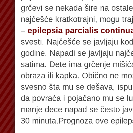
grčevi se nekada šire na ostal
najčešće kratkotrajni, mogu tra
–
epilepsia parcialis continu
svesti. Najčešće se javljaju ko
godine. Napadi se javljaju najč
satima. Dete ima grčenje mišića
obraza ili kapka. Obično ne mož
svesno šta mu se dešava, ispu
da povraća i pojačano mu se lu
manje dece napad se često javlj
30 minuta.
Prognoza ove epileps