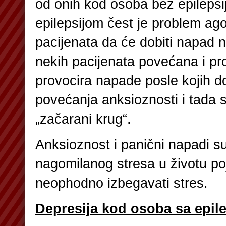
od onih kod osoba bez epilepsi
epilepsijom čest je problem ago
pacijenata da će dobiti napad
nekih pacijenata povećana i p
provocira napade posle kojih d
povećanja anksioznosti i tada s
„začarani krug“.
Anksioznost i panični napadi su
nagomilanog stresa u životu po
neophodno izbegavati stres.
Depresija kod osoba sa epil