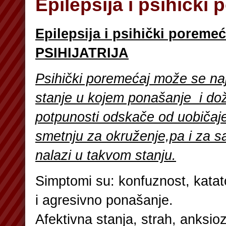
Epilepsija i psihički
Epilepsija i psihički poremeć
PSIHIJATRIJA
Psihički poremećaj može se najb
stanje u kojem ponašanje i dož
potpunosti odskače od uobičaje
smetnju za okruženje,pa i za 
nalazi u takvom stanju.
Simptomi su: konfuznost, katato
i agresivno ponašanje.
Afektivna stanja, strah, anksioz