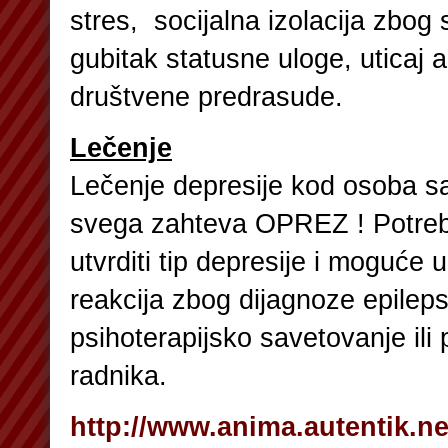
stres, socijalna izolacija zbog
gubitak statusne uloge, uticaj an
društvene predrasude.
Lečenje
Lečenje depresije kod osoba sa
svega zahteva OPREZ ! Potreb
utvrditi tip depresije i moguće
reakcija zbog dijagnoze epileps
psihoterapijsko savetovanje ili
radnika.
http://www.anima.autentik.ne