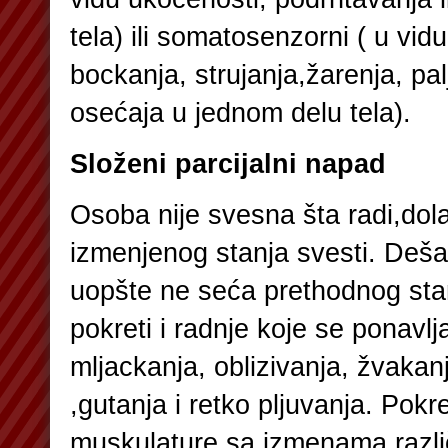
tela) ili somatosenzorni ( u vidu
bockanja, strujanja,žarenja, palj
osećaja u jednom delu tela).
Složeni parcijalni napad
Osoba nije svesna šta radi,dol
izmenjenog stanja svesti. Deš
uopšte ne seća prethodnog stan
pokreti i radnje koje se ponavlja
mljackanja, oblizivanja, žvakan
,gutanja i retko pljuvanja. Pokr
muskulature sa izmenama različit