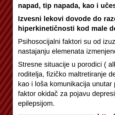
napad, tip napada, kao i uče
Izvesni lekovi dovode do razd
hiperkinetičnosti kod male d
Psihosocijalni faktori su od izu
nastajanju elemenata izmenjen
Stresne situacije u porodici ( 
roditelja, fizičko maltretiranje d
kao i loša komunikacija unutar 
faktor okidač za pojavu depres
epilepsijom.