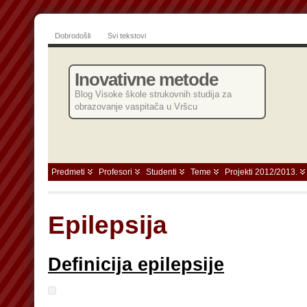
Dobrodošli
Svi tekstovi
Inovativne metode
Blog Visoke škole strukovnih studija za
obrazovanje vaspitača u Vršcu
Predmeti
Profesori
Studenti
Teme
Projekti 2012/2013.
Epilepsija
Definicija epilepsije