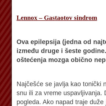
Lennox – Gastaotov sindrom
Ova epilepsija (jedna od najt
između druge i šeste godine.
oštećenja mozga obično nep
Najčešće se javlja kao tonički n
snu ili za vreme uspavljivanja.
pogleda. Ako napad traje duže j