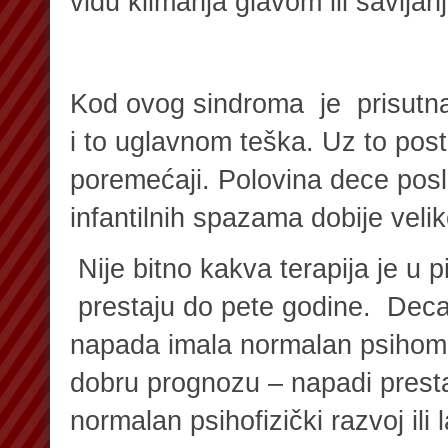
vidu klimanja glavom ili savijan
Kod ovog sindroma je prisutna
i to uglavnom teška. Uz to post
poremećaji. Polovina dece pos
infantilnih spazama dobije veli
Nije bitno kakva terapija je u p
prestaju do pete godine. Deca
napada imala normalan psihomo
dobru prognozu – napadi presta
normalan psihofizički razvoj ili 