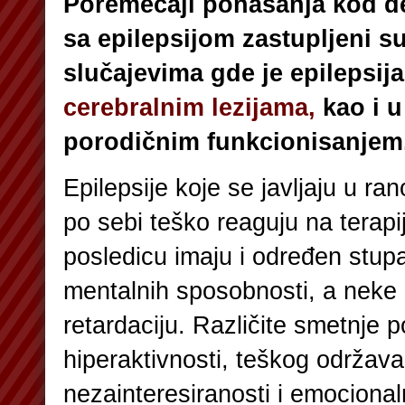
Poremećaji ponašanja kod de
sa epilepsijom zastupljeni s
slučajevima gde je epilepsij
cerebralnim lezijama,
kao i u
porodičnim funkcionisanjem
Epilepsije koje se javljaju u ra
po sebi teško reaguju na terapi
posledicu imaju i određen stup
mentalnih sposobnosti, a neke 
retardaciju. Različite smetnje 
hiperaktivnosti, teškog održava
nezainteresiranosti i emocional