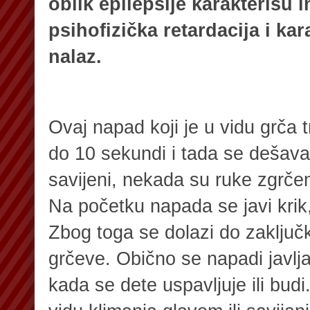
oblik epilepsije karakterišu i
psihofizička retardacija i ka
nalaz.
Ovaj napad koji je u vidu grča 
do 10 sekundi i tada se dešava
savijeni, nekada su ruke zgrče
Na početku napada se javi krik,
Zbog toga se dolazi do zaklju
grčeve. Obično se napadi javlj
kada se dete uspavljuje ili budi