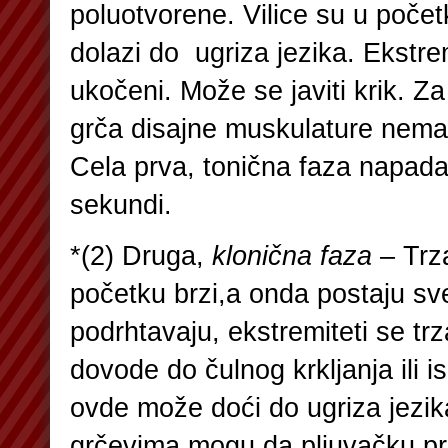
poluotvorene. Vilice su u poče
dolazi do ugriza jezika. Ekstrem
ukočeni. Može se javiti krik. 
grča disajne muskulature nema 
Cela prva, tonična faza napada
sekundi.
*(2) Druga,
klonična faza
– Trza
početku brzi,a onda postaju sve
podrhtavaju, ekstremiteti se trza
dovode do čulnog krkljanja ili i
ovde može doći do ugriza jezika
grčevima mogu da pljuvačku pr