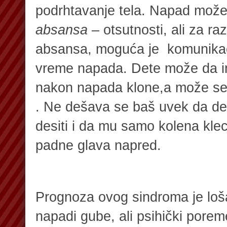
podrhtavanje tela. Napad može 
absansa
– otsutnosti, ali za raz
absansa, moguća je komunikac
vreme napada. Dete može da im
nakon napada klone,a može se 
. Ne dešava se baš uvek da d
desiti i da mu samo kolena kle
padne glava napred.
Prognoza ovog sindroma je lo
napadi gube, ali psihički porem