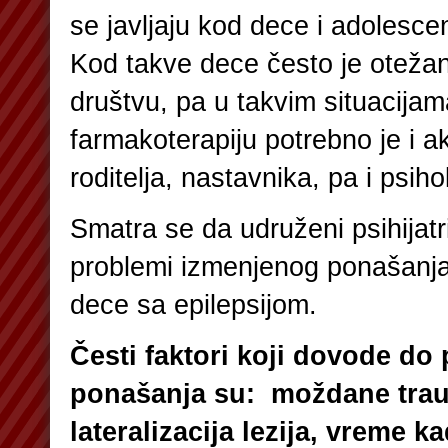
se javljaju kod dece i adolesce
Kod takve dece često je otežana
društvu, pa u takvim situacija
farmakoterapiju potrebno je i ak
roditelja, nastavnika, pa i psih
Smatra se da udruženi psihijatri
problemi izmenjenog ponašanj
dece sa epilepsijom.
Česti faktori koji dovode do
ponašanja su: moždane traum
lateralizacija lezija, vreme k