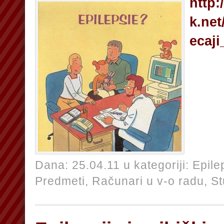
http:
k.net
ecaj
Dana: 25.04.11 u kategoriji:
Epile
Predmeti,
Računari u v-o radu,
St