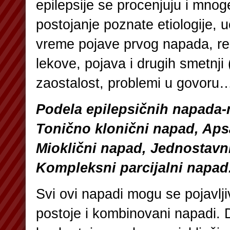
epilepsije se procenjuju i mno
postojanje poznate etiologije, 
vreme pojave prvog napada, r
lekove, pojava i drugih smetnji
zaostalost, problemi u govoru…
Podela epilepsičnih napada-
Tonično klonični napad, Ap
Mioklični napad, Jednostavni
Kompleksni parcijalni napad
Svi ovi napadi mogu se pojavlj
postoje i kombinovani napadi.