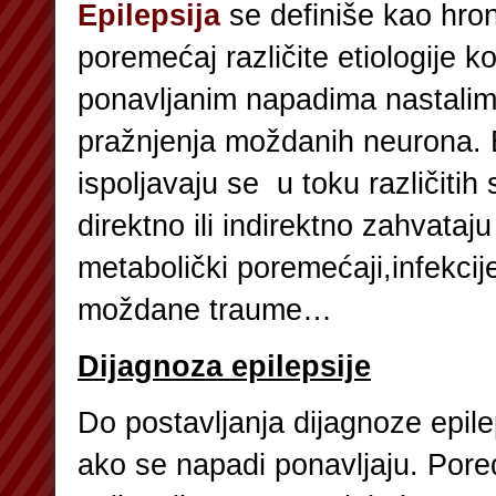
Epilepsija
se definiše kao hro
poremećaj različite etiologije k
ponavljanim napadima nastali
pražnjenja moždanih neurona. E
ispoljavaju se u toku različitih s
direktno ili indirektno zahvata
metabolički poremećaji,infekcij
moždane traume…
Dijagnoza epilepsije
Do postavljanja dijagnoze epilep
ako se napadi ponavljaju. Pore