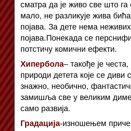
сматра да је живо све што га 
мало, не разликује жива бића
појава. За дете нема неживих
појава.Понекада се персни
потстичу комични ефекти.
Хипербола
– такође је честа,
природи детета које се диви с
знажно, необично, фантастич
замишља све у великим димен
само развија.
Градација
-изношењем приче 