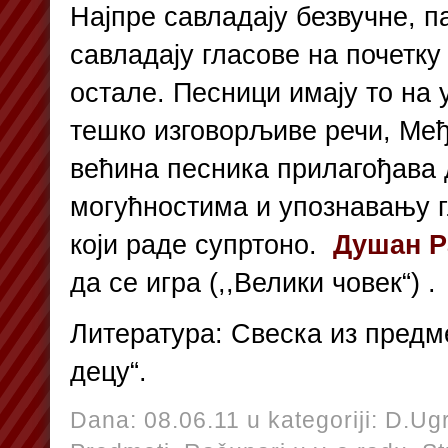
Најпре савладају безвучне, п
савладају гласове на почетку
остале. Песници имају то на 
тешко изговорљиве речи, Међ
већина песника прилагођава
могућностима и упознавању г
који раде супртоно.
Душан 
да се игра (,,Велики човек“) .
Литература: Свеска из предм
децу“.
Dana: 08.06.11 u kategoriji:
D.Ugr