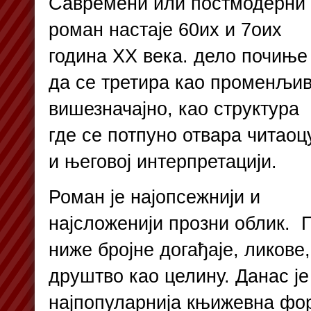
Савремени или постмодерни
роман настаје 60их и 7оих
година XX века. дело почиње
да се третира као променљив
вишезначајно, као структура
где се потпуно отвара читаоц
и његовој интерпретацији.
Роман је најопсежнији и
најсложенији прозни облик. 
ниже бројне догађаје, ликове,
друштво као целину. Данас ј
најпопуларнија књижевна фо