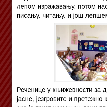
лепом изражавању, потом на
писању, читању, и још лепше
Реченице у књижевности за д
јасне, језгровите и претежно