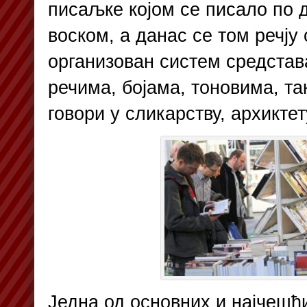
писаљке којом се писало по 
воском, а данас се том речју
организован систем средстав
речима, бојама, тоновима, та
говори у сликарству, архикт
Једна од основних и најчешћ