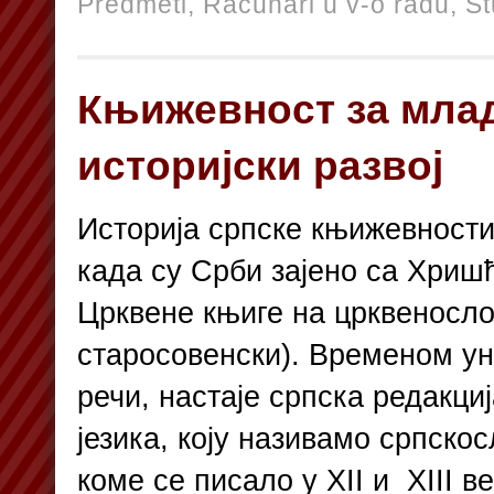
Predmeti,
Računari u v-o radu,
St
Књижевност за млад
историјски развој
Историја српске књижевности 
када су Срби зајено са Хриш
Црквене књиге на црквеносло
старосовенски). Временом у
речи, настаје српска редакци
језика, коју називамо српскос
коме се писало у XII и XIII в