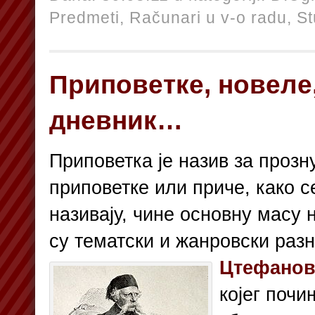
Predmeti,
Računari u v-o radu,
St
Приповетке, новеле
дневник…
Приповетка је назив за прозн
приповетке или приче, како с
називају, чине основну масу 
су тематски и жанровски раз
Цтефанов
којег почи