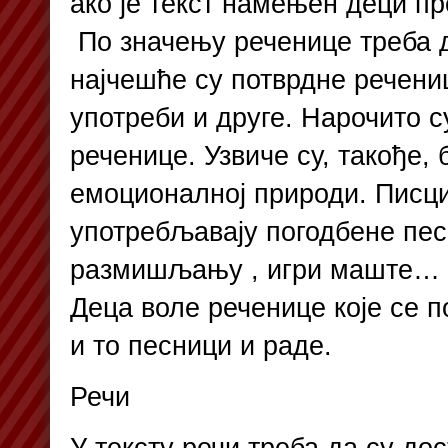
ако је текст намењен деци пр
По значењу реченице треба д
најчешће су потврдне речениц
употреби и друге. Нарочито 
реченице. Узвиче су, такође, 
емоционалној природи. Писци
употребљавају погодбене песм
размишљању , игри маште… (
Деца воле реченице које се 
и то песници и раде.
Речи
У тексту речи треба да су до