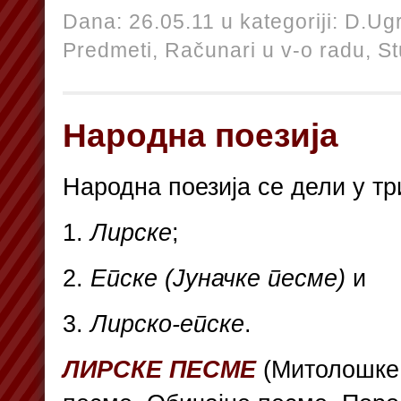
Dana: 26.05.11 u kategoriji:
D.Ugr
Predmeti,
Računari u v-o radu,
St
Народна поезија
Народна поезија се дели у тр
1.
Лирске
;
2.
Епске (Јуначке песме)
и
3.
Лирско-епске
.
ЛИРСКЕ ПЕСМЕ
(Митолошке