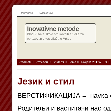
Dobrodošli
Svi tekstovi
Inovativne metode
Blog Visoke škole strukovnih studija za
obrazovanje vaspitača u Vršcu
Predmeti
Profesori
Studenti
Teme
Projekti 2012/2013.
Језик и стил
ВЕРСТИФИКАЦИЈА = наука о
Родитељи и васпитачи нас од