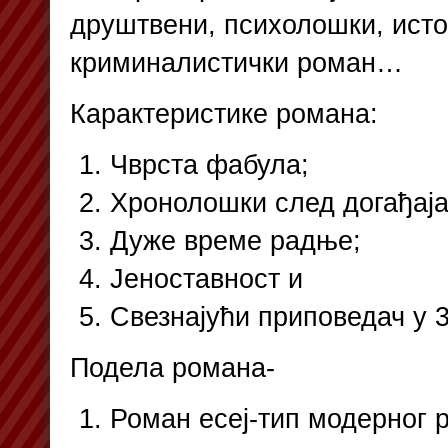
друштвени, психолошки, исто
криминалистички роман…
Карактеристике романа:
Чврста фабула;
Хронолошки след догађаја
Дуже време радње;
Јеноставност и
Свезнајући приповедач у 3
Подела романа-
Роман есеј-тип модерног 