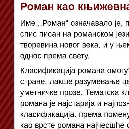
Роман као књижевн
Име ,,Роман“ означавало је, 
спис писан на романском јези
творевина новог века, и у ње
однос према свету.
Класификација романа омогућ
стране, лакше разумевање це
уметничке прозе. Тематска к
романа је најстарија и најпоз
класификација. према помену
као врсте романа најчесшће 