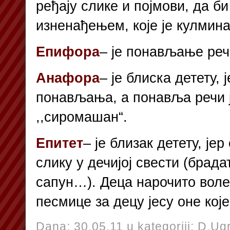
ређају слике и појмови, да б
изненађењем, које је кулмина
Епифора
– је понављање речи
Анафора
– је блиска детету, 
понављања, а понавља речи ј
,,сиромашан“.
Епитет
– је близак детету, је
слику у дечијој свести (брад
сапун…). Деца нарочито воле
песмице за децу јесу оне које
Dana: 30.05.11 u kategoriji:
D.Ugr