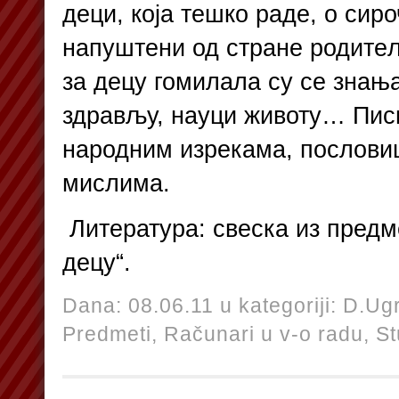
деци, која тешко раде, о сиро
напуштени од стране родите
за децу гомилала су се знањ
здрављу, науци животу… Пис
народним изрекама, послови
мислима.
Литература: свеска из предм
децу“.
Dana: 08.06.11 u kategoriji:
D.Ugr
Predmeti,
Računari u v-o radu,
St