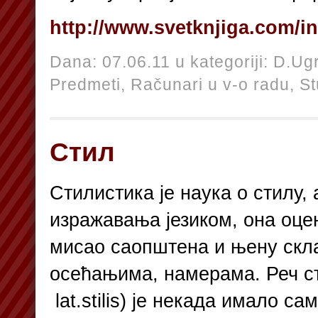
http://www.svetknjiga.com/i
Dana: 07.06.11 u kategoriji:
D.Ugr
Predmeti,
Računari u v-o radu,
St
Стил
Стилистика је наука о стилу, 
изражавања језиком, она оцењ
мисао саопштена и њену скл
осећањима, намерама. Реч сти
lat.stilis) је некада имало с