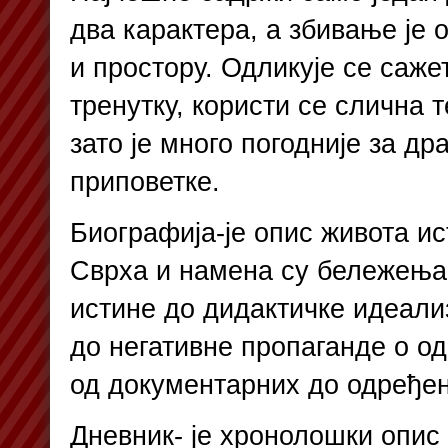
два карактера, а збивање је 
и простору. Одликује се саж
тренутку, користи се слична 
зато је много погодније за др
приповетке.
Биографија-је опис живота ис
Сврха и намена су бележења 
истине до дидактичке идеали
до негативне пропаганде о од
од документарних до одређе
Дневник- је хронолошки опис 