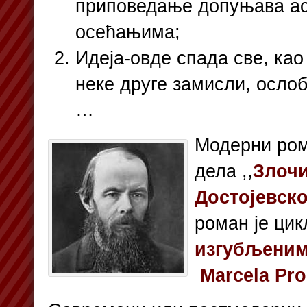
приповедање допуњава ас
осећањима;
Идеја-овде спада све, као
неке друге замисли, ослоб
…
Модерни ром
дела ,,
Злочи
Достојевско
роман је цикл
изгубљени
Marcela Pro