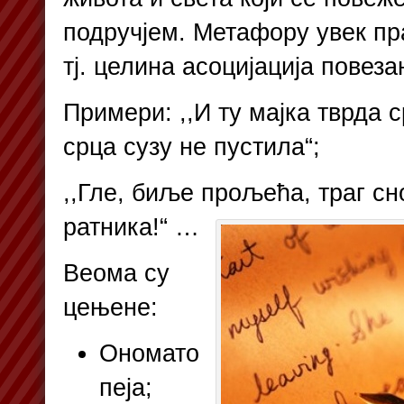
подручјем. Метафору увек пр
тј. целина асоцијација повезан
Примери: ,,И ту мајка тврда 
срца сузу не пустила“;
,,Гле, биље прољећа, траг сн
ратника!“ …
Веома су
цењене:
Ономато
пеја;