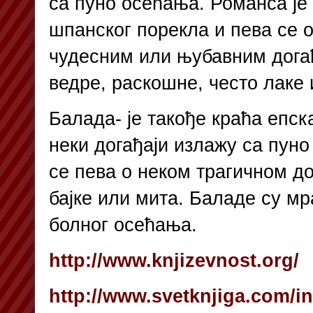
са пуно осећања. Романса је
шпанског порекла и пева се 
чудесним или њубавним дога
ведре, раскошне, често лаке 
Балада- је такође краћа епска
неки догађаји излажу са пун
се пева о неком трагичном дог
бајке или мита. Баладе су мра
болног осећања.
http://www.knjizevnost.org/
http://www.svetknjiga.com/i