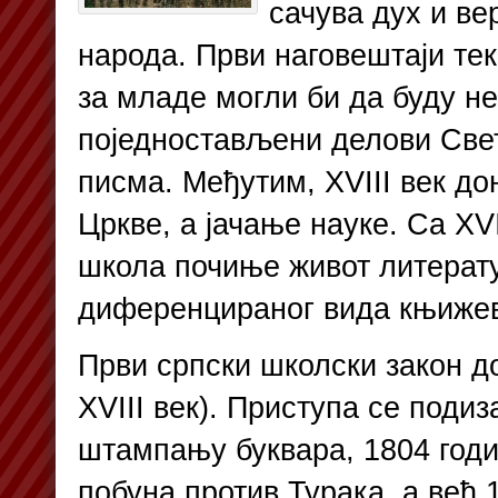
сачува дух и ве
народа. Први наговештаји те
за младе могли би да буду не
поједностављени делови Све
писма. Међутим, XVIII век д
Цркве, а јачање науке. Са XV
школа почиње живот литерату
диференцираног вида књижев
Први српски школски закон до
XVIII век). Приступа се поди
штампању буквара, 1804 год
побуна против Турака, а већ 