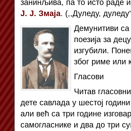
занинљива, па то исто раде и
Ј. Ј. Змаја
. (,,Дуледу, дуледу“
Демунитиви са 
поезија за дец
изгубили. Поне
због риме или 
Гласови
Читав гласовни
дете савлада у шестој години
али већ са три године изгова
самогласнике и два до три су