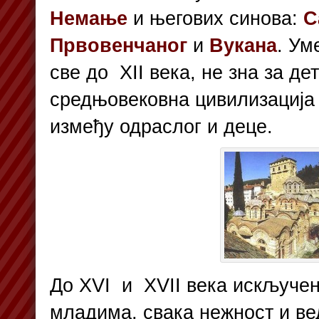
Немање
и његових синова:
С
Првовенчаног
и
Вукана
. Ум
све до XII века, не зна за де
средњовековна цивилизација 
између одраслог и деце.
До XVI и XVII века искључен
младима, свака нежност и в