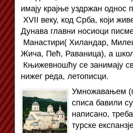
имају крајње уздржан однос п
XVII веку, код Срба, који жив
Дунава главни носиоци писме
Манастири( Хиландар, Миле
Жича, Пећ, Раваница), а шко
Књижевношћу се занимају с
нижег реда, летописци.
Умножавањем (
списа бавили су
написано, треба
турске
експанзј