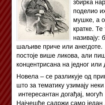
збирка на
поделио их
мушке, а о
кратке. Те
називају: 
шаљиве приче или анегдоте.
постоје више ликова, али пи
концентрисана на једног или 
Новела – се разликује од при
што за тематику узимају неки
интересантан догађај, могућ 
Најчешће садржи само један д