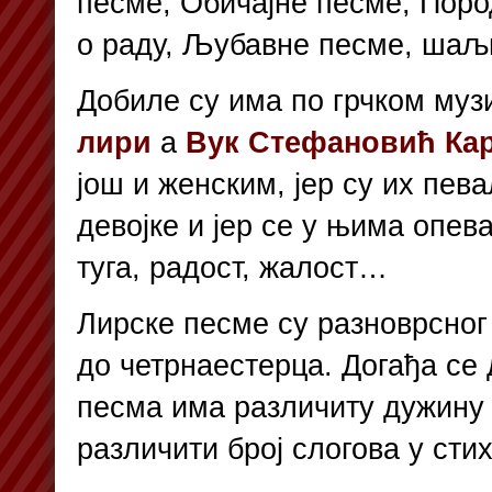
песме, Обичајне песме, Пор
о раду, Љубавне песме, шаљ
Добиле су има по грчком муз
лири
а
Вук Стефановић Ка
још и женским, јер су их пев
девојке и јер се у њима опев
туга, радост, жалост…
Лирске песме су разноврсног 
до четрнаестерца. Догађа се 
песма има различиту дужину 
различити број слогова у стих