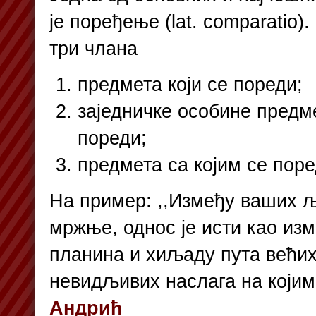
је поређење (lat. comparatio).
три члана
предмета који се пореди;
заједничке особине предме
пореди;
предмета са којим се поре
На пример: ,,Између ваших 
мржње, однос је исти као из
планина и хиљаду пута већих
невидљивих наслага на којим
Андрић