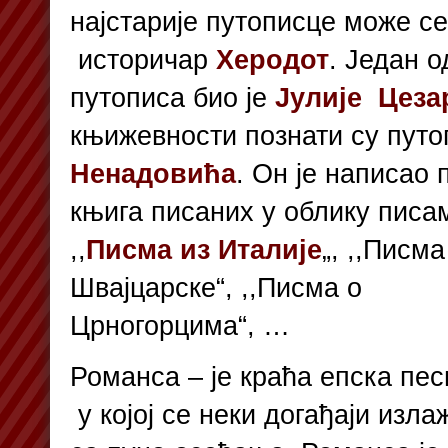
најстарије путописце може се
историчар
Херодот
. Један 
путописа био је
Јулије Цеза
књижевности познати су пут
Ненадовића
.
Он је написао 
књига писаних у облику писа
,,
Писма из Италије
„, ,,Писма
Швајцарске“, ,,Писма о
Црногорцима“, …
Романса – је краћа епска пес
у којој се неки догађаји изла