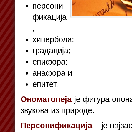
персони
фикација
;
хипербола;
градација;
епифора;
анафора и
епитет.
Ономатопеја
-је фигура опо
звукова из природе.
Персонификација
– је најза