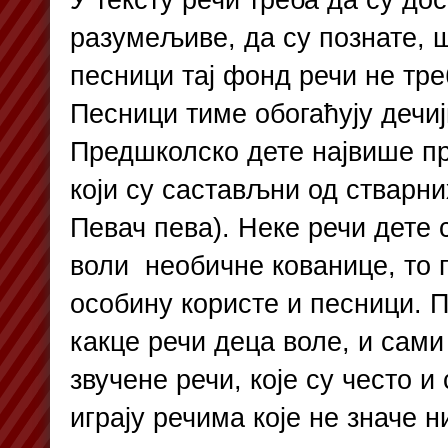
разумељиве, да су познате, ш
песници тај фонд речи не тре
Песници тиме обогаћују дечиј
Предшколско дете највише пр
који су састављни од стварни
Певач пева). Неке речи дете с
воли необичне кованице, то 
особину користе и песници. П
какце речи деца воле, и сами
звучене речи, које су често 
играју речима које не значе 