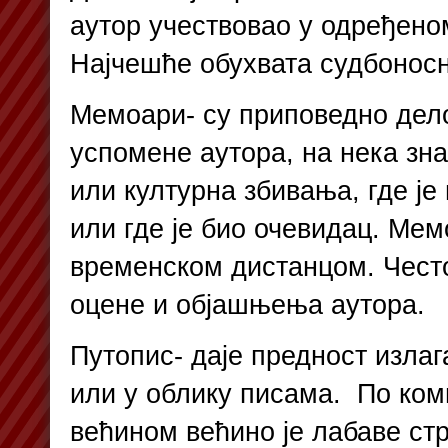
аутор учествовао у одређено
Најчешће обухвата судбонос
Мемоари- су приповедно дело
успомене аутора, на нека зн
или културна збивања, где је
или где је био очевидац. Ме
временском дистанцом. Често
оцене и објашњења аутора.
Путопис- даје предност изла
или у облику писама. По ком
већином већино је лабаве ст