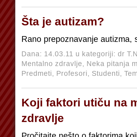
Šta je autizam?
Rano prepoznavanje autizma, 
Dana: 14.03.11 u kategoriji:
dr T.
Mentalno zdravlje,
Neka pitanja m
Predmeti,
Profesori,
Studenti,
Te
Koji faktori utiču na
zdravlje
Pročitajte nešto o faktorima koj