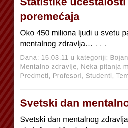
Statistike učestalost
poremećaja
Oko 450 miliona ljudi u svetu 
mentalnog zdravlja…
. . .
Dana: 15.03.11 u kategoriji:
Bojan
Mentalno zdravlje,
Neka pitanja m
Predmeti,
Profesori,
Studenti,
Te
Svetski dan mentalno
Svetski dan mentalnog zdravlj