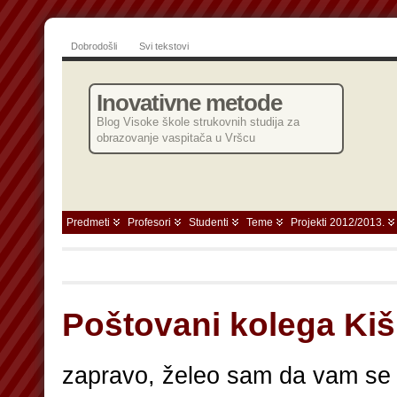
Dobrodošli
Svi tekstovi
Inovativne metode
Blog Visoke škole strukovnih studija za
obrazovanje vaspitača u Vršcu
Predmeti
Profesori
Studenti
Teme
Projekti 2012/2013.
Poštovani kolega Kiš
zapravo, želeo sam da vam s