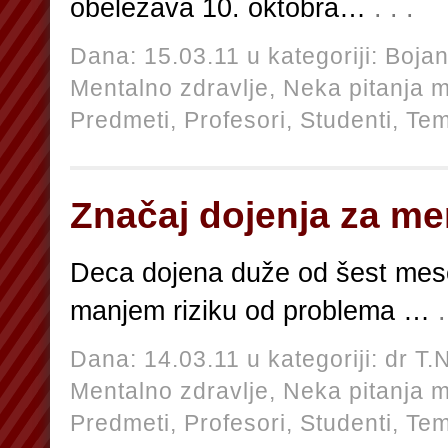
obeležava 10. oktobra…
. . .
Dana: 15.03.11 u kategoriji:
Bojan
Mentalno zdravlje,
Neka pitanja m
Predmeti,
Profesori,
Studenti,
Te
Značaj dojenja za me
Deca dojena duže od šest mese
manjem riziku od problema …
.
Dana: 14.03.11 u kategoriji:
dr T.
Mentalno zdravlje,
Neka pitanja m
Predmeti,
Profesori,
Studenti,
Te