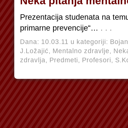
Neka pitanja mentaln
Prezentacija studenata na temu 
primarne prevencije“…
. . .
Dana: 10.03.11 u kategoriji:
Bojan
J.Ložajić,
Mentalno zdravlje,
Neka
zdravlja,
Predmeti,
Profesori,
S.K