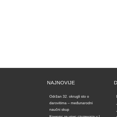
NAJNOVIJE
Održan 32. okrugli sto o
darovitima – međunarodni
naučni skup
Конкурс за упис студената у I