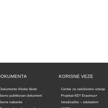
DOKUMENTA
KORISNE VEZE
Dokumenta Visoke škole
Centar za celoživotno učenje
Javno publikovan dokument
Projekat KEY Erasmus+
Javne nabavke
Istraživačko – edukativni