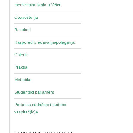
medicinska škola u Vršcu
Obaveštenja
Rezultati
Raspored predavanja/polaganja
Galerije
Praksa
Metodike
Studentski parlament
Portal za sadašnje i buduće
vaspitač(ic)e