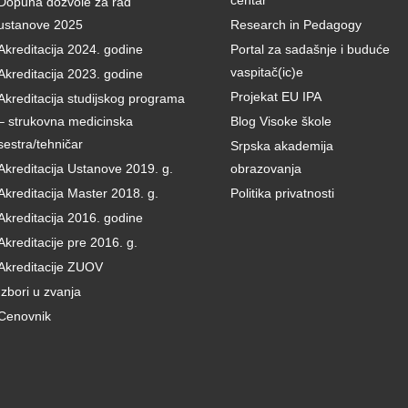
centar
Dopuna dozvole za rad
ustanove 2025
Research in Pedagogy
Akreditacija 2024. godine
Portal za sadašnje i buduće
vaspitač(ic)e
Akreditacija 2023. godine
Projekat EU IPA
Akreditacija studijskog programa
– strukovna medicinska
Blog Visoke škole
sestra/tehničar
Srpska akademija
Akreditacija Ustanove 2019. g.
obrazovanja
Akreditacija Master 2018. g.
Politika privatnosti
Akreditacija 2016. godine
Akreditacije pre 2016. g.
Akreditacije ZUOV
Izbori u zvanja
Cenovnik