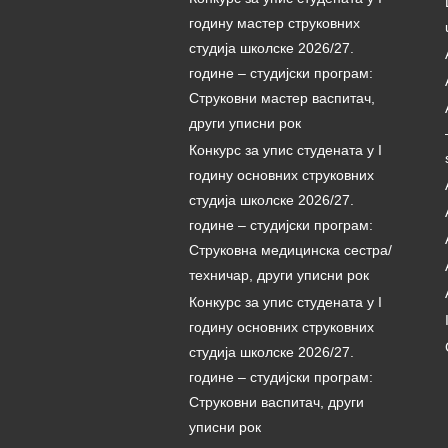
годину мастер струковних
студија школске 2026/27.
године – студијски програм:
Струковни мастер васпитач,
други уписни рок
Конкурс за упис студената у I
годину основних струковних
студија школске 2026/27.
године – студијски програм:
Струковна медицинска сестра/
техничар, други уписни рок
Конкурс за упис студената у I
годину основних струковних
студија школске 2026/27.
године – студијски програм:
Струковни васпитач, други
уписни рок