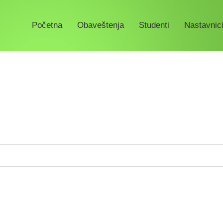
Početna
Obaveštenja
Studenti
Nastavnici