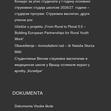
Конкурс за упис студената у I годину основних
струковних студија школске 2026/27. године –
студијски програм: Струковни васпитач, други
уписни рок
Učešće u projektu „From Rural to Plural 3.0 –
Building European Partnerships for Rural Youth
Work“
Obaveštenje – konsultativni rad – dr Nataša Sturza
Milić
Студенткиње Високе струковне васпитачке и
медицинске школе у Вршцу осликале мурал у
вртићу „Колибри“
DOKUMENTA
Dokumenta Visoke škole