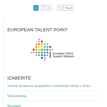
1
2
3
…
5
Next
EUROPEAN TALENT POINT
IZABERITE
Visoka strukovna vaspitačka i medicinska škola u Vršcu
Obaveštenja
Rezultati