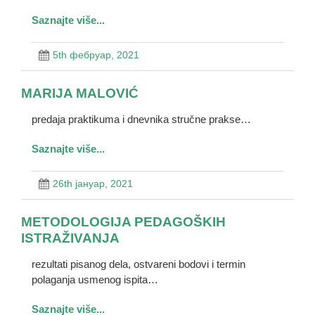
Saznajte više...
5th фебруар, 2021
MARIJA MALOVIĆ
predaja praktikuma i dnevnika stručne prakse…
Saznajte više...
26th јануар, 2021
METODOLOGIJA PEDAGOŠKIH
ISTRAŽIVANJA
rezultati pisanog dela, ostvareni bodovi i termin
polaganja usmenog ispita…
Saznajte više...