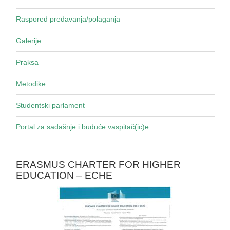
Raspored predavanja/polaganja
Galerije
Praksa
Metodike
Studentski parlament
Portal za sadašnje i buduće vaspitač(ic)e
ERASMUS CHARTER FOR HIGHER
EDUCATION – ECHE