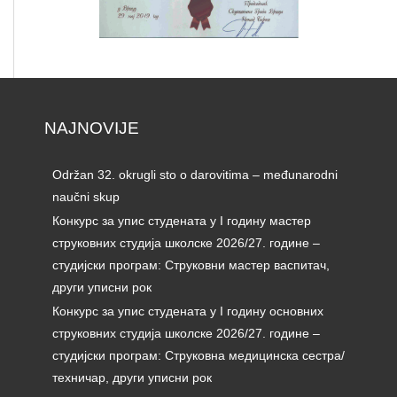
NAJNOVIJE
Održan 32. okrugli sto o darovitima – međunarodni
naučni skup
Конкурс за упис студената у I годину мастер
струковних студија школске 2026/27. године –
студијски програм: Струковни мастер васпитач,
други уписни рок
Конкурс за упис студената у I годину основних
струковних студија школске 2026/27. године –
студијски програм: Струковна медицинска сестра/
техничар, други уписни рок