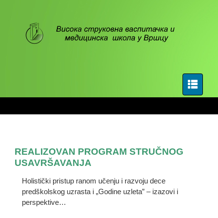
REALIZOVAN PROGRAM STRUČNOG
USAVRŠAVANJA
Holistički pristup ranom učenju i razvoju dece
predškolskog uzrasta i „Godine uzleta” – izazovi i
perspektive…