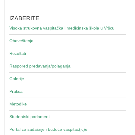
IZABERITE
Visoka strukovna vaspitačka i medicinska škola u Vršcu
Obaveštenja
Rezultati
Raspored predavanja/polaganja
Galerije
Praksa
Metodike
Studentski parlament
Portal za sadašnje i buduće vaspitač(ic)e