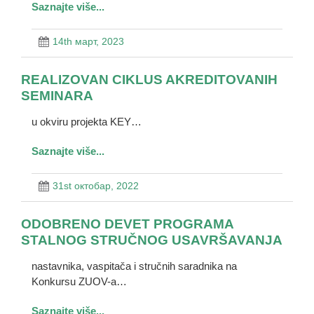
Saznajte više...
14th март, 2023
REALIZOVAN CIKLUS AKREDITOVANIH
SEMINARA
u okviru projekta KEY…
Saznajte više...
31st октобар, 2022
ODOBRENO DEVET PROGRAMA
STALNOG STRUČNOG USAVRŠAVANJA
nastavnika, vaspitača i stručnih saradnika na
Konkursu ZUOV-a…
Saznajte više...