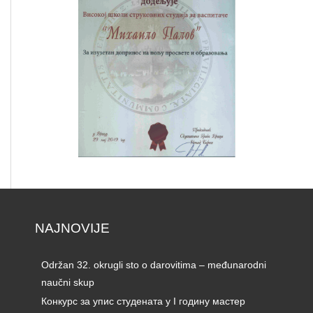
NAJNOVIJE
Održan 32. okrugli sto o darovitima – međunarodni
naučni skup
Конкурс за упис студената у I годину мастер