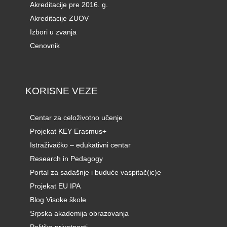
Akreditacije pre 2016. g.
Akreditacije ZUOV
Izbori u zvanja
Cenovnik
KORISNE VEZE
Centar za celoživotno učenje
Projekat KEY Erasmus+
Istraživačko – edukativni centar
Research in Pedagogy
Portal za sadašnje i buduće vaspitač(ic)e
Projekat EU IPA
Blog Visoke škole
Srpska akademija obrazovanja