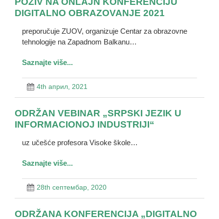
POZIV NA ONLAJN KONFERENCIJU
DIGITALNO OBRAZOVANJE 2021
preporučuje ZUOV, organizuje Centar za obrazovne
tehnologije na Zapadnom Balkanu…
Saznajte više...
4th април, 2021
ODRŽAN VEBINAR „SRPSKI JEZIK U
INFORMACIONOJ INDUSTRIJI“
uz učešće profesora Visoke škole…
Saznajte više...
28th септембар, 2020
ODRŽANA KONFERENCIJA „DIGITALNO