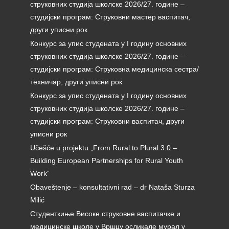
струковних студија школске 2026/27. године –
студијски програм: Струковни мастер васпитач,
други уписни рок
Конкурс за упис студената у I годину основних
струковних студија школске 2026/27. године –
студијски програм: Струковна медицинска сестра/
техничар, други уписни рок
Конкурс за упис студената у I годину основних
струковних студија школске 2026/27. године –
студијски програм: Струковни васпитач, други
уписни рок
Učešće u projektu „From Rural to Plural 3.0 –
Building European Partnerships for Rural Youth
Work“
Obaveštenje – konsultativni rad – dr Nataša Sturza
Milić
Студенткиње Високе струковне васпитачке и
медицинске школе у Вршцу осликале мурал у