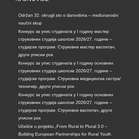
Održan 32. okrugli sto o darovitima – međunarodni
naučni skup
Конкурс за упис студената у I годину мастер
струковних студија школске 2026/27. године –
студијски програм: Струковни мастер васпитач,
други уписни рок
Конкурс за упис студената у I годину основних
струковних студија школске 2026/27. године –
студијски програм: Струковна медицинска сестра/
техничар, други уписни рок
Конкурс за упис студената у I годину основних
струковних студија школске 2026/27. године –
студијски програм: Струковни васпитач, други
уписни рок
Učešće u projektu „From Rural to Plural 3.0 –
Building European Partnerships for Rural Youth