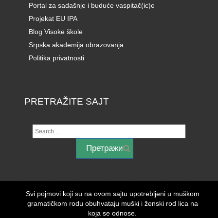
Portal za sadašnje i buduće vaspitač(ic)e
Projekat EU IPA
Blog Visoke škole
Srpska akademija obrazovanja
Politika privatnosti
PRETRAŽITE SAJT
Svi pojmovi koji su na ovom sajtu upotrebljeni u muškom
gramatičkom rodu obuhvataju muški i ženski rod lica na
koja se odnose.