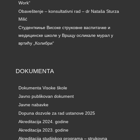
Work“
Obaveštenje – konsultativni rad – dr Nataša Sturza
Milić
Студенткиње Високе струковне васпитачке и
медицинске школе у Вршцу осликале мурал у
вртићу „Колибри“
DOKUMENTA
Dokumenta Visoke škole
Javno publikovan dokument
Javne nabavke
Dopuna dozvole za rad ustanove 2025
Akreditacija 2024. godine
Akreditacija 2023. godine
Akreditacija studijskog programa – strukovna