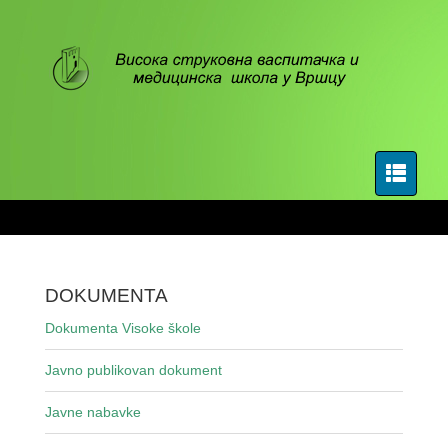
DOKUMENTA
Dokumenta Visoke škole
Javno publikovan dokument
Javne nabavke