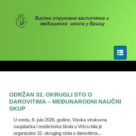
ODRŽAN 32. OKRUGLI STO O
DAROVITIMA – MEĐUNARODNI NAUČNI
SKUP
U sredu, 8. jula 2026. godine, Visoka strukovna
vaspitačka i medicinska škola u Vršcu bila je
organizator 32. okruglog stola o darovitima…