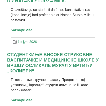
DR NATAŠA STURZA MILIĆ
Obaveštavaju se studenti da će se konsultativni rad
(konsultacije) kod profesorke dr Nataše Sturza Milić u
nastavku…
Saznajte više...
1st јул, 2026
СТУДЕНТКИЊЕ ВИСОКЕ СТРУКОВНЕ
ВАСПИТАЧКЕ И МЕДИЦИНСКЕ ШКОЛЕ У
ВРШЦУ ОСЛИКАЛЕ МУРАЛ У ВРТИЋУ
„КОЛИБРИ“
Током летње стручне праксе у Предшколској
установи „Чаролија“, студенткиње наше Школе
реализовале…
Saznajte više...