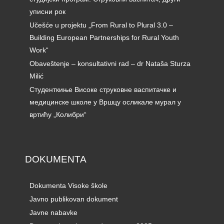
уписни рок
Učešće u projektu „From Rural to Plural 3.0 –
Building European Partnerships for Rural Youth
Work“
Obaveštenje – konsultativni rad – dr Nataša Sturza
Milić
Студенткиње Високе струковне васпитачке и
медицинске школе у Вршцу осликале мурал у
вртићу „Колибри“
DOKUMENTA
Dokumenta Visoke škole
Javno publikovan dokument
Javne nabavke