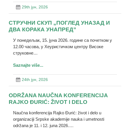
29th јун, 2026
СТРУЧНИ СКУП „ПОГЛЕД УНАЗАД И
ДВА КОРАКА УНАПРЕД”
У понедељак, 15. јуна 2026. године са почетком у
12.00 часова, у Хеуристичком центру Високе
струковне…
Saznajte više...
24th јун, 2026
ODRŽANA NAUČNA KONFERENCIJA
RAJKO ĐURIĆ: ŽIVOT I DELO
Naučna konferencija Rajko Đurić: život i delo u
organizaciji Srpske akademije nauka i umetnosti
održana je 11. i 12. juna 2026….