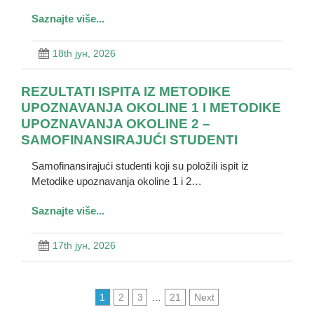
Saznajte više...
18th јун, 2026
REZULTATI ISPITA IZ METODIKE
UPOZNAVANJA OKOLINE 1 I METODIKE
UPOZNAVANJA OKOLINE 2 –
SAMOFINANSIRAJUĆI STUDENTI
Samofinansirajući studenti koji su položili ispit iz
Metodike upoznavanja okoline 1 i 2…
Saznajte više...
17th јун, 2026
1
2
3
…
21
Next