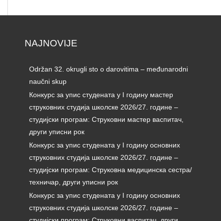
NAJNOVIJE
Održan 32. okrugli sto o darovitima – međunarodni
naučni skup
Конкурс за упис студената у I годину мастер
струковних студија школске 2026/27. године –
студијски програм: Струковни мастер васпитач,
други уписни рок
Конкурс за упис студената у I годину основних
струковних студија школске 2026/27. године –
студијски програм: Струковна медицинска сестра/
техничар, други уписни рок
Конкурс за упис студената у I годину основних
струковних студија школске 2026/27. године –
студијски програм: Струковни васпитач, други