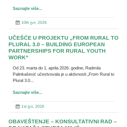
Saznajte više...
10th јул, 2026
UČEŠĆE U PROJEKTU „FROM RURAL TO
PLURAL 3.0 – BUILDING EUROPEAN
PARTNERSHIPS FOR RURAL YOUTH
WORK“
Od 23. marta do 1. aprila 2026. godine, Radmila
Palinkašević učestvovala je u aktivnosti „From Rural to
Plural 3.0…
Saznajte više...
1st јул, 2026
OBAVEŠTENJE – KONSULTATIVNI RAD –