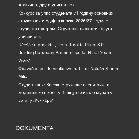
техничар, други уписни рок
Конкурс за упис студената у I годину основних
струковних студија школске 2026/27. године –
студијски програм: Струковни васпитач, други
уписни рок
Učešće u projektu „From Rural to Plural 3.0 –
Building European Partnerships for Rural Youth
Work“
Obaveštenje – konsultativni rad – dr Nataša Sturza
Milić
Студенткиње Високе струковне васпитачке и
медицинске школе у Вршцу осликале мурал у
вртићу „Колибри“
DOKUMENTA