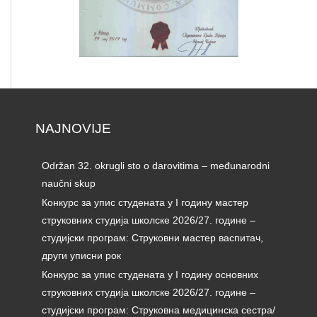
NAJNOVIJE
Održan 32. okrugli sto o darovitima – međunarodni
naučni skup
Конкурс за упис студената у I годину мастер
струковних студија школске 2026/27. године –
студијски програм: Струковни мастер васпитач,
други уписни рок
Конкурс за упис студената у I годину основних
струковних студија школске 2026/27. године –
студијски програм: Струковна медицинска сестра/