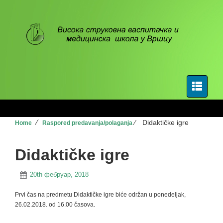
⁄
⁄
Didaktičke igre
Home
Raspored predavanja/polaganja
Didaktičke igre
20th фебруар, 2018
Prvi čas na predmetu Didaktičke igre biće održan u ponedeljak,
26.02.2018. od 16.00 časova.