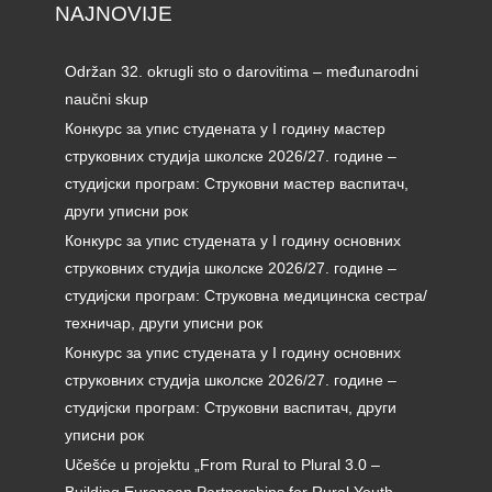
NAJNOVIJE
Održan 32. okrugli sto o darovitima – međunarodni
naučni skup
Конкурс за упис студената у I годину мастер
струковних студија школске 2026/27. године –
студијски програм: Струковни мастер васпитач,
други уписни рок
Конкурс за упис студената у I годину основних
струковних студија школске 2026/27. године –
студијски програм: Струковна медицинска сестра/
техничар, други уписни рок
Конкурс за упис студената у I годину основних
струковних студија школске 2026/27. године –
студијски програм: Струковни васпитач, други
уписни рок
Učešće u projektu „From Rural to Plural 3.0 –
Building European Partnerships for Rural Youth