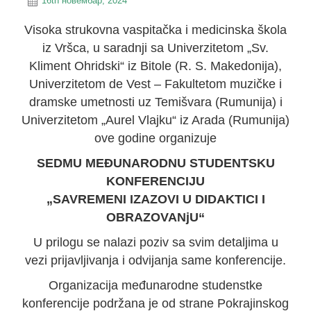
16th новембар, 2024
Visoka strukovna vaspitačka i medicinska škola
iz Vršca, u saradnji sa Univerzitetom „Sv.
Kliment Ohridski“ iz Bitole (R. S. Makedonija),
Univerzitetom de Vest – Fakultetom muzičke i
dramske umetnosti uz Temišvara (Rumunija) i
Univerzitetom „Aurel Vlajku“ iz Arada (Rumunija)
ove godine organizuje
SEDMU MEĐUNARODNU STUDENTSKU
KONFERENCIJU
„SAVREMENI IZAZOVI U DIDAKTICI I
OBRAZOVANjU“
U prilogu se nalazi poziv sa svim detaljima u
vezi prijavljivanja i odvijanja same konferencije.
Organizacija međunarodne studenstke
konferencije podržana je od strane Pokrajinskog