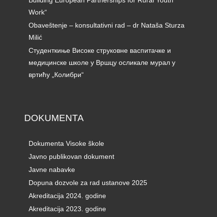
Work“
Obaveštenje – konsultativni rad – dr Nataša Sturza
Milić
Студенткиње Високе струковне васпитачке и
медицинске школе у Вршцу осликале мурал у
вртићу „Колибри“
DOKUMENTA
Dokumenta Visoke škole
Javno publikovan dokument
Javne nabavke
Dopuna dozvole za rad ustanove 2025
Akreditacija 2024. godine
Akreditacija 2023. godine