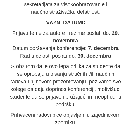
sekretarijata za visokoobrazovanje i
naučnoistraživačku delatnost.
VAŽNI DATUMI:
Prijavu teme za autore i rezime poslati do:
29.
novembra
Datum održavanja konferencije:
7. decembra
Rad u celosti poslati do:
30. decembra
S obzirom da je ovo lepa prilika za studente da
se oprobaju u pisanju stručnih i/ili naučnih
radova i njihovom prezentovanju, pozivamo sve
kolege da daju doprinos konferenciji, motivišući
studente da se prijave i pružajući im neophodnu
podršku.
Prihvaćeni radovi biće objavljeni u zajedničkom
zborniku.