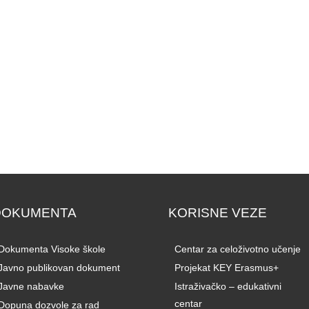
DOKUMENTA
KORISNE VEZE
Dokumenta Visoke škole
Centar za celoživotno učenje
Javno publikovan dokument
Projekat KEY Erasmus+
Javne nabavke
Istraživačko – edukativni
centar
Dopuna dozvole za rad