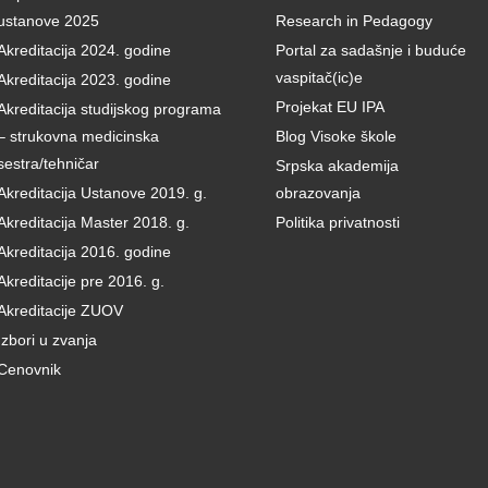
ustanove 2025
Research in Pedagogy
Akreditacija 2024. godine
Portal za sadašnje i buduće
vaspitač(ic)e
Akreditacija 2023. godine
Projekat EU IPA
Akreditacija studijskog programa
– strukovna medicinska
Blog Visoke škole
sestra/tehničar
Srpska akademija
Akreditacija Ustanove 2019. g.
obrazovanja
Akreditacija Master 2018. g.
Politika privatnosti
Akreditacija 2016. godine
Akreditacije pre 2016. g.
Akreditacije ZUOV
Izbori u zvanja
Cenovnik