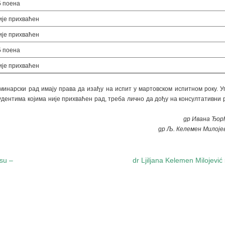
5 поена
ије прихваћен
ије прихваћен
5 поена
ије прихваћен
минарски рад имају права да изађу на испит у мартовском испитном року. У
дентима којима није прихваћен рад, треба лично да дођу на консултативни 
др Ивана Ђор
др Љ. Келемен Милоје
usu –
dr Ljiljana Kelemen Milojević