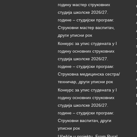
годину мастер струковних
студија школске 2026/27.
године – студијски програм:
Струковни мастер васпитач,
други уписни рок
Конкурс за упис студената у I
годину основних струковних
студија школске 2026/27.
године – студијски програм:
Струковна медицинска сестра/
техничар, други уписни рок
Конкурс за упис студената у I
годину основних струковних
студија школске 2026/27.
године – студијски програм:
Струковни васпитач, други
уписни рок
Učešće u projektu „From Rural