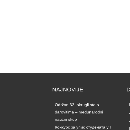
NAJNOVIJE
Održan 32. okrugli sto o
darovitima – međunarodni
naučni skup
Конкурс за упис студената у I