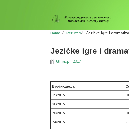
⁄
⁄
Jezičke igre i dramatiza
Home
Rezultati
Jezičke igre i drama
6th март, 2017
Број индекса
С
15/2015
Н
36/2015
3
70/2015
Н
74/2015
2