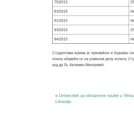
75/2015
2
83/2015
Н
91/2015
Н
93/2015
2
94/2015
Н
Студентима којима је прихваћен и бодован се
поена обавиће се на усменом делу испита. Сту
код др Љ. Келемен Милојевић.
«
Univerzitet za obrazovne nauke u Vilni
Litvanija