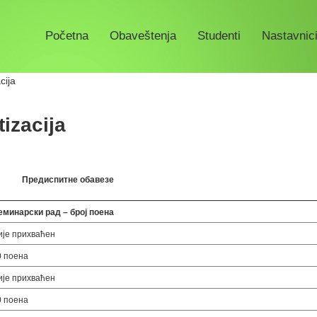
Početna
Obaveštenja
Studenti
Nastavnici
cija
tizacija
Предиспитн
e
обавезe
еминарски рад – број поена
ије прихваћен
0 поена
ије прихваћен
0 поена