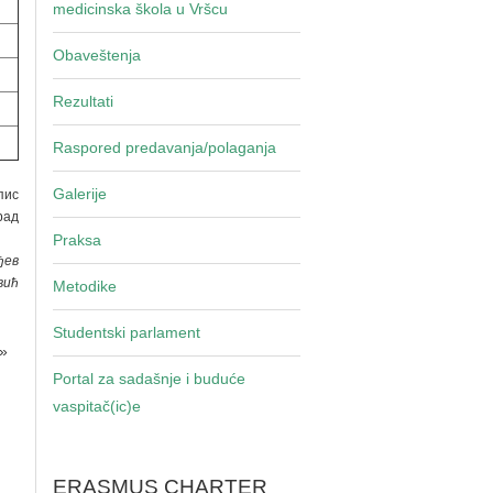
medicinska škola u Vršcu
Obaveštenja
Rezultati
Raspored predavanja/polaganja
Galerije
пис
рад
Praksa
ђев
вић
Metodike
Studentski parlament
»
Portal za sadašnje i buduće
vaspitač(ic)e
ERASMUS CHARTER