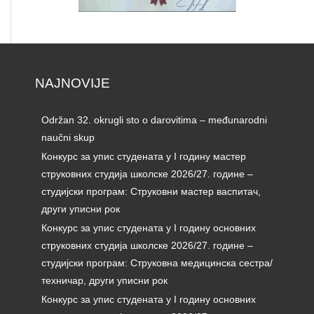
NAJNOVIJE
Održan 32. okrugli sto o darovitima – međunarodni
naučni skup
Конкурс за упис студената у I годину мастер
струковних студија школске 2026/27. године –
студијски програм: Струковни мастер васпитач,
други уписни рок
Конкурс за упис студената у I годину основних
струковних студија школске 2026/27. године –
студијски програм: Струковна медицинска сестра/
техничар, други уписни рок
Конкурс за упис студената у I годину основних