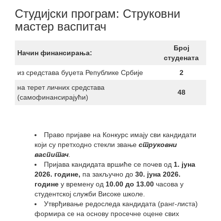
Студијски програм: Струковни
мастер васпитач
Број
Начин финансирања:
студената
из средстава буџета Републике Србије
2
на терет личних средстава
48
(самофинансирајући)
Право пријаве на Конкурс имају сви кандидати
који су претходно стекли звање
струковни
васпитач
.
Пријава кандидата вршиће се почев од
1. јуна
2026. године,
па закључно до
30. јуна 2026.
године
у времену од
10.00 до 13.00
часова у
студентској служби Високе школе.
Утврђивање редоследа кандидата (ранг-листа)
формира се на основу просечне оцене свих