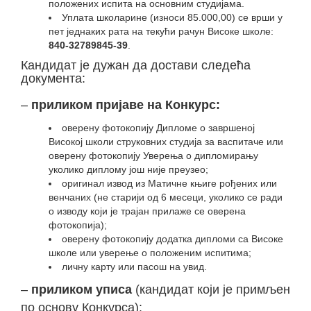
положених испита на основним студијама.
Уплата школарине (износи 85.000,00) се врши у
пет једнаких рата на текући рачун Високе школе:
840-32789845-39
.
Кандидат је дужан да достави следећа
документа:
–
пр
иликом
пријаве на Конкурс:
oверену фотокопију Дипломе о завршеној
Високој школи струковних студија за васпитаче или
оверену фотокопију Уверења о дипломирању
уколико диплому још није преузео;
oригинал извод из Матичне књиге рођених или
венчаних (не старији од 6 месеци, уколико се ради
о изводу који је трајан прилаже се оверена
фотокопија);
оверену фотокопију додатка дипломи са Високе
школе или уверење о положеним испитима;
личну карту или пасош на увид.
–
п
риликом
уписа
(кандидат који је примљен
по основу Конкурса):