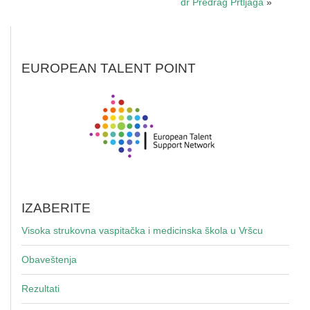
dr Predrag Prtljaga
»
EUROPEAN TALENT POINT
IZABERITE
Visoka strukovna vaspitačka i medicinska škola u Vršcu
Obaveštenja
Rezultati