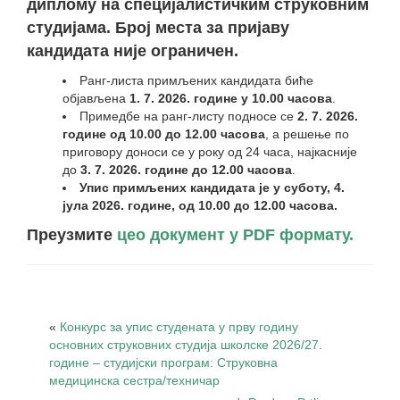
диплому на специјалистичким струковним
студијама. Број места за пријаву
кандидата није ограничен.
Ранг-листа примљених кандидата биће
објављена
1. 7. 2026. године у 10.00 часова
.
Примедбе на ранг-листу подносе се
2. 7. 2026.
године од 10.00 до 12.00 часова
, а решење по
приговору доноси се у року од 24 часа, најкасније
до
3. 7. 2026. године до 12.00 часова
.
Упис примљених кандидата је у суботу, 4.
јула 2026. године, од 10.00 до 12.00 часова.
Преузмите
цео документ у PDF формату.
«
Конкурс за упис студената у прву годину
основних струковних студија школске 2026/27.
године – студијски програм: Струковна
медицинска сестра/техничар