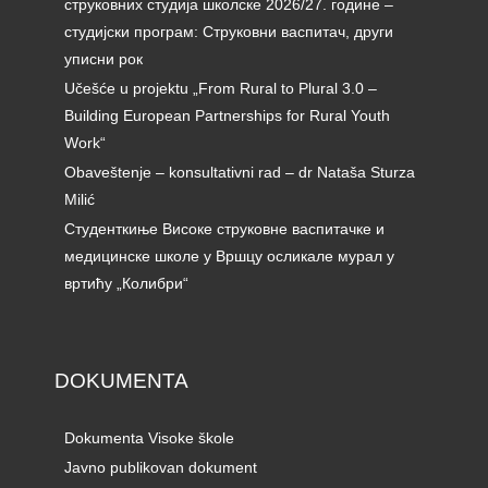
струковних студија школске 2026/27. године –
студијски програм: Струковни васпитач, други
уписни рок
Učešće u projektu „From Rural to Plural 3.0 –
Building European Partnerships for Rural Youth
Work“
Obaveštenje – konsultativni rad – dr Nataša Sturza
Milić
Студенткиње Високе струковне васпитачке и
медицинске школе у Вршцу осликале мурал у
вртићу „Колибри“
DOKUMENTA
Dokumenta Visoke škole
Javno publikovan dokument