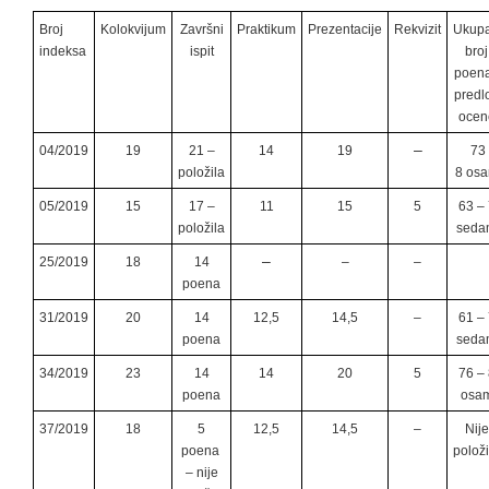
Broj
Kolokvijum
Završni
Praktikum
Prezentacije
Rekvizit
Ukup
indeksa
ispit
broj
poena
predl
ocen
–
04/2019
19
21 –
14
19
73 
položila
8 os
05/2019
15
17 –
11
15
5
63 – 
položila
seda
–
25/2019
18
14
–
–
poena
31/2019
20
14
12,5
14,5
–
61 – 
poena
seda
34/2019
23
14
14
20
5
76 – 
poena
osa
37/2019
18
5
12,5
14,5
–
Nije
poena
položi
– nije