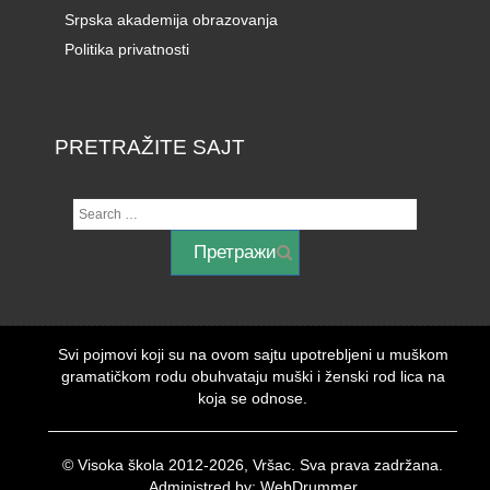
Srpska akademija obrazovanja
Politika privatnosti
PRETRAŽITE SAJT
Svi pojmovi koji su na ovom sajtu upotrebljeni u muškom
gramatičkom rodu obuhvataju muški i ženski rod lica na
koja se odnose.
© Visoka škola 2012-2026, Vršac. Sva prava zadržana.
Administred by: WebDrummer