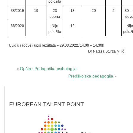
položila
38/2019
19
23
13
20
5
80 – 
poena
deve
66/2020
Nije
12
Nije
položila
položi
Uvid u radove i upis rezultata – 29.03.2022. 14.00 – 14.30h
Dr Nataša Sturza Milić
«
Opšta i Pedagoška psihologija
Predškolska pedagogija
»
EUROPEAN TALENT POINT