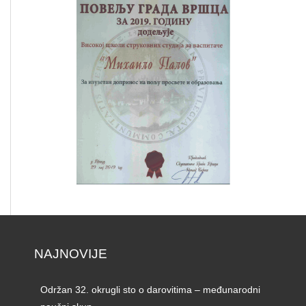
NAJNOVIJE
Održan 32. okrugli sto o darovitima – međunarodni