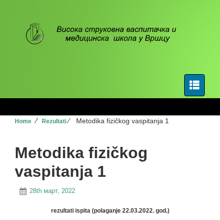
⁄
⁄
Metodika fizičkog vaspitanja 1
Home
Rezultati
Metodika fizičkog
vaspitanja 1
28th март, 2022
rezultati ispita (polaganje 22.03.2022. god.)