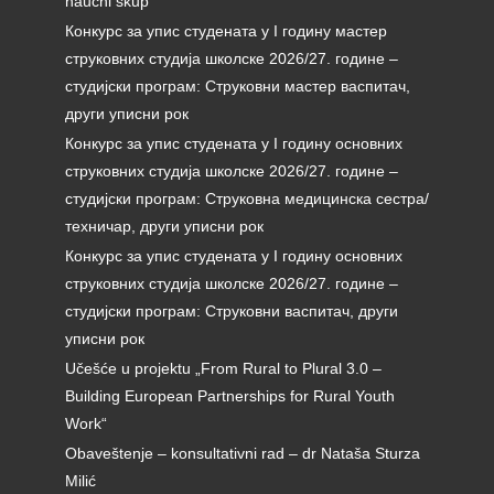
naučni skup
Конкурс за упис студената у I годину мастер
струковних студија школске 2026/27. године –
студијски програм: Струковни мастер васпитач,
други уписни рок
Конкурс за упис студената у I годину основних
струковних студија школске 2026/27. године –
студијски програм: Струковна медицинска сестра/
техничар, други уписни рок
Конкурс за упис студената у I годину основних
струковних студија школске 2026/27. године –
студијски програм: Струковни васпитач, други
уписни рок
Učešće u projektu „From Rural to Plural 3.0 –
Building European Partnerships for Rural Youth
Work“
Obaveštenje – konsultativni rad – dr Nataša Sturza
Milić