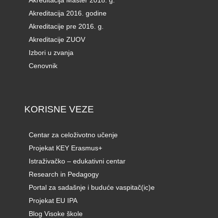
Akreditacija Master 2018. g.
Akreditacija 2016. godine
Akreditacije pre 2016. g.
Akreditacije ZUOV
Izbori u zvanja
Cenovnik
KORISNE VEZE
Centar za celoživotno učenje
Projekat KEY Erasmus+
Istraživačko – edukativni centar
Research in Pedagogy
Portal za sadašnje i buduće vaspitač(ic)e
Projekat EU IPA
Blog Visoke škole