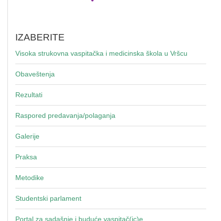
IZABERITE
Visoka strukovna vaspitačka i medicinska škola u Vršcu
Obaveštenja
Rezultati
Raspored predavanja/polaganja
Galerije
Praksa
Metodike
Studentski parlament
Portal za sadašnje i buduće vaspitač(ic)e