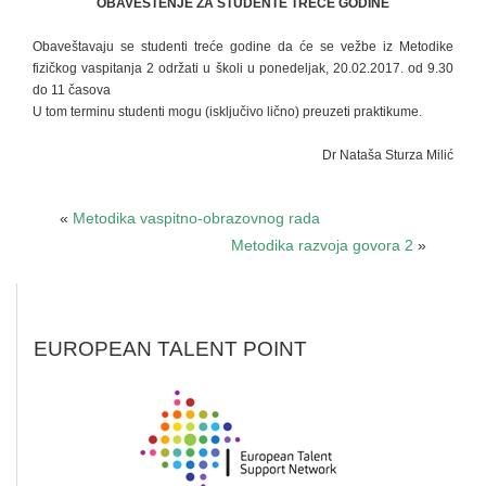
OBAVEŠTENJE ZA STUDENTE
TREĆE GODINE
Obaveštavaju se studenti treće godine da će se vežbe iz Metodike
fizičkog vaspitanja 2 održati u školi u ponedeljak, 20.02.2017. od 9.30
do 11 časova
U tom terminu studenti mogu (isključivo lično) preuzeti praktikume.
Dr Nataša Sturza Milić
«
Metodika vaspitno-obrazovnog rada
Metodika razvoja govora 2
»
EUROPEAN TALENT POINT