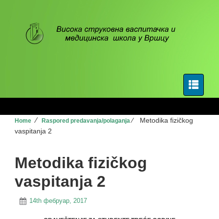
⁄
⁄
Metodika fizičkog
Home
Raspored predavanja/polaganja
vaspitanja 2
Metodika fizičkog
vaspitanja 2
14th фебруар, 2017