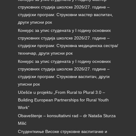
струковних студија школске 2026/27. године –
студијски програм: Струковни мастер васпитач,
други уписни рок
Конкурс за упис студената у I годину основних
струковних студија школске 2026/27. године –
студијски програм: Струковна медицинска сестра/
техничар, други уписни рок
Конкурс за упис студената у I годину основних
струковних студија школске 2026/27. године –
студијски програм: Струковни васпитач, други
уписни рок
Učešće u projektu „From Rural to Plural 3.0 –
Building European Partnerships for Rural Youth
Work“
Obaveštenje – konsultativni rad – dr Nataša Sturza
Milić
Студенткиње Високе струковне васпитачке и