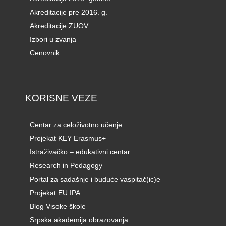
Akreditacije pre 2016. g.
Akreditacije ZUOV
Izbori u zvanja
Cenovnik
KORISNE VEZE
Centar za celoživotno učenje
Projekat KEY Erasmus+
Istraživačko – edukativni centar
Research in Pedagogy
Portal za sadašnje i buduće vaspitač(ic)e
Projekat EU IPA
Blog Visoke škole
Srpska akademija obrazovanja