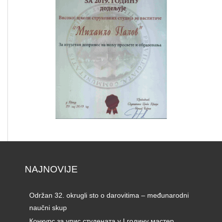
NAJNOVIJE
Održan 32. okrugli sto o darovitima – međunarodni
naučni skup
Конкурс за упис студената у I годину мастер