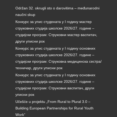
Održan 32. okrugli sto o darovitima – međunarodni
naučni skup
Конкурс за упис студената у I годину мастер
струковних студија школске 2026/27. године –
студијски програм: Струковни мастер васпитач,
други уписни рок
Конкурс за упис студената у I годину основних
струковних студија школске 2026/27. године –
студијски програм: Струковна медицинска сестра/
техничар, други уписни рок
Конкурс за упис студената у I годину основних
струковних студија школске 2026/27. године –
студијски програм: Струковни васпитач, други
уписни рок
Učešće u projektu „From Rural to Plural 3.0 –
Building European Partnerships for Rural Youth
Work“