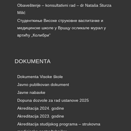
Obaveštenje – konsultativni rad – dr Nataša Sturza
Milić
Студенткиње Високе струковне васпитачке и
медицинске школе у Вршцу осликале мурал у
вртићу „Колибри“
DOKUMENTA
Dokumenta Visoke škole
Javno publikovan dokument
Javne nabavke
Dopuna dozvole za rad ustanove 2025
Akreditacija 2024. godine
Akreditacija 2023. godine
Akreditacija studijskog programa – strukovna