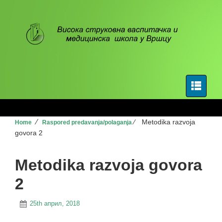
⁄
⁄
Metodika razvoja
Home
Raspored predavanja/polaganja
govora 2
Metodika razvoja govora
2
25th април, 2018