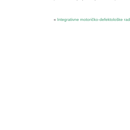
«
Integrativne motoričko-defektološke rad