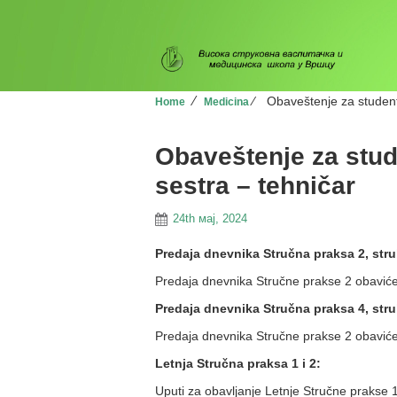
⁄
⁄
Obaveštenje za studen
Home
Medicina
Obaveštenje za stu
sestra – tehničar
24th мај, 2024
Predaja dnevnika Stručna praksa 2, str
Predaja dnevnika Stručne prakse 2 obaviće
Predaja dnevnika Stručna praksa 4, str
Predaja dnevnika Stručne prakse 2 obaviće
Letnja Stručna praksa 1 i 2:
Uputi za obavljanje Letnje Stručne prakse 1 