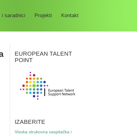
 i saradnici
Projekti
Kontakt
a
EUROPEAN TALENT
POINT
IZABERITE
Visoka strukovna vaspitačka i