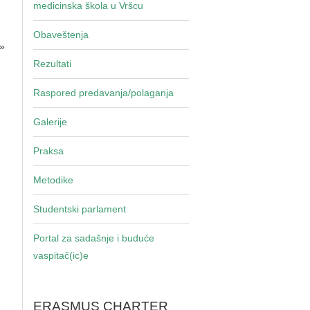
medicinska škola u Vršcu
Obaveštenja
»
Rezultati
Raspored predavanja/polaganja
Galerije
Praksa
Metodike
Studentski parlament
Portal za sadašnje i buduće
vaspitač(ic)e
ERASMUS CHARTER