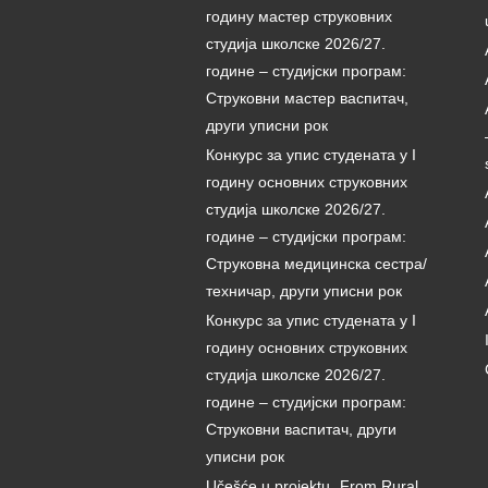
годину мастер струковних
студија школске 2026/27.
године – студијски програм:
Струковни мастер васпитач,
други уписни рок
Конкурс за упис студената у I
годину основних струковних
студија школске 2026/27.
године – студијски програм:
Струковна медицинска сестра/
техничар, други уписни рок
Конкурс за упис студената у I
годину основних струковних
студија школске 2026/27.
године – студијски програм:
Струковни васпитач, други
уписни рок
Učešće u projektu „From Rural