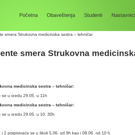
Početna
Obaveštenja
Studenti
Nastavnici
te smera Strukovna medicinska sestra – tehničar
dente smera Strukovna medicinsk
ukovna medicinska sestra – tehničar:
 se u sredu 29.05. u 11h
ukovna medicinska sestra – tehničar:
 se u sredu 29.05. u 10: 30h
i 2 potpisivaće se u školi 5.06. od 9h kao i 08.06. od 10 h.