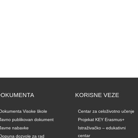
DOKUMENTA
KORISNE VEZE
Dokumenta Visoke škole
Centar za celoživotno učenje
Javno publikovan dokument
Projekat KEY Erasmus+
Javne nabavke
Istraživačko – edukativni
centar
Dopuna dozvole za rad