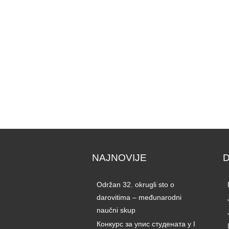
NAJNOVIJE
Održan 32. okrugli sto o
darovitima – međunarodni
naučni skup
Конкурс за упис студената у I