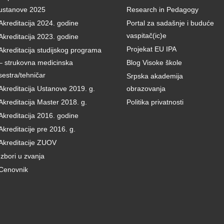
ustanove 2025
Research in Pedagogy
Akreditacija 2024. godine
Portal za sadašnje i buduće
vaspitač(ic)e
Akreditacija 2023. godine
Projekat EU IPA
Akreditacija studijskog programa
– strukovna medicinska
Blog Visoke škole
sestra/tehničar
Srpska akademija
Akreditacija Ustanove 2019. g.
obrazovanja
Akreditacija Master 2018. g.
Politika privatnosti
Akreditacija 2016. godine
Akreditacije pre 2016. g.
Akreditacije ZUOV
Izbori u zvanja
Cenovnik