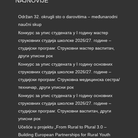
NAJNOVIJE
Održan 32. okrugli sto o darovitima – međunarodni
naučni skup
Конкурс за упис студената у I годину мастер
струковних студија школске 2026/27. године –
студијски програм: Струковни мастер васпитач,
други уписни рок
Конкурс за упис студената у I годину основних
струковних студија школске 2026/27. године –
студијски програм: Струковна медицинска сестра/
техничар, други уписни рок
Конкурс за упис студената у I годину основних
струковних студија школске 2026/27. године –
студијски програм: Струковни васпитач, други
уписни рок
Učešće u projektu „From Rural to Plural 3.0 –
Building European Partnerships for Rural Youth