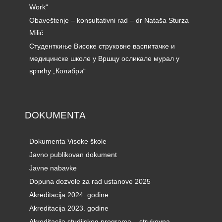
Work“
Obaveštenje – konsultativni rad – dr Nataša Sturza
Milić
Студенткиње Високе струковне васпитачке и
медицинске школе у Вршцу осликале мурал у
вртићу „Колибри“
DOKUMENTA
Dokumenta Visoke škole
Javno publikovan dokument
Javne nabavke
Dopuna dozvole za rad ustanove 2025
Akreditacija 2024. godine
Akreditacija 2023. godine
Akreditacija studijskog programa – strukovna