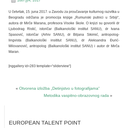
16th јун, 2017
U četvrtak, 15. juna 2017. u Zavodu za proučavanje kulturnog razvitka u
Beogradu održana je promocija knjige „Rumunski putnici u Srbiji“,
autora dr Mirče Marana, profesora Visoke škole. O knjizi su govorili dr
Ljubodrag Ristić, istoričar (Balkanološki institut SANU), dr Ivana
Spasović, istoričar (Arhiv SANU), dr Biljana Sikimić, antropolog-
lingvista (Balkanološki insititut SANU), dr Aleksandra Đurić-
Milovanović, antropolog (Balkanološki institut SANU) i autor dr Mirča
Maran.
[nggallery id=283 template=“sliderview“]
«
Otvorena izložba „Detinjstvo u fotografijama“
Metodika vaspitno-obrazovnog rada
»
EUROPEAN TALENT POINT