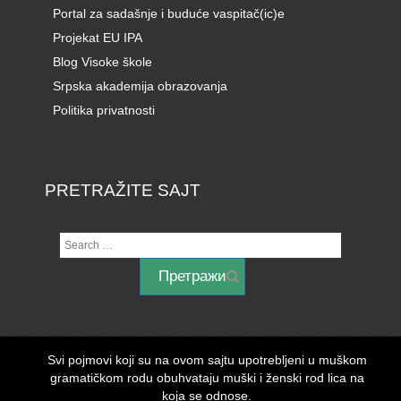
Portal za sadašnje i buduće vaspitač(ic)e
Projekat EU IPA
Blog Visoke škole
Srpska akademija obrazovanja
Politika privatnosti
PRETRAŽITE SAJT
Svi pojmovi koji su na ovom sajtu upotrebljeni u muškom
gramatičkom rodu obuhvataju muški i ženski rod lica na
koja se odnose.