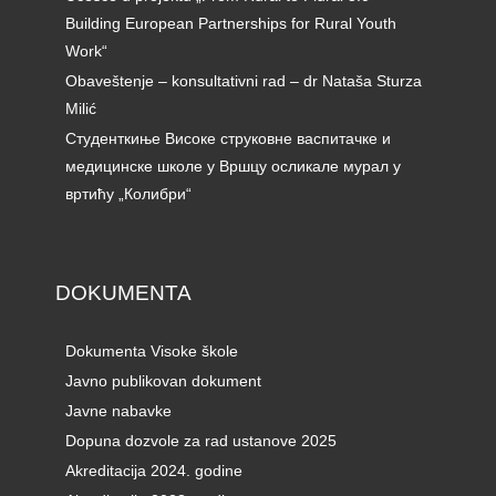
Building European Partnerships for Rural Youth
Work“
Obaveštenje – konsultativni rad – dr Nataša Sturza
Milić
Студенткиње Високе струковне васпитачке и
медицинске школе у Вршцу осликале мурал у
вртићу „Колибри“
DOKUMENTA
Dokumenta Visoke škole
Javno publikovan dokument
Javne nabavke
Dopuna dozvole za rad ustanove 2025
Akreditacija 2024. godine