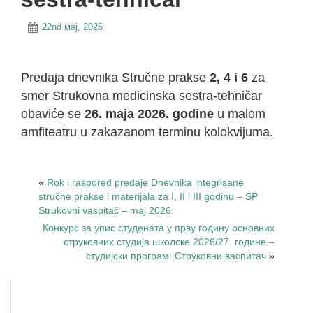
22nd мај, 2026
Predaja dnevnika Stručne prakse
2, 4 i 6
za
smer Strukovna medicinska sestra-tehničar
obaviće se
26. maja 2026. godine
u malom
amfiteatru u zakazanom terminu kolokvijuma.
«
Rok i raspored predaje Dnevnika integrisane
stručne prakse i materijala za I, II i III godinu – SP
Strukovni vaspitač – maj 2026.
Конкурс за упис студената у прву годину основних
струковних студија школске 2026/27. године –
студијски програм: Струковни васпитач
»