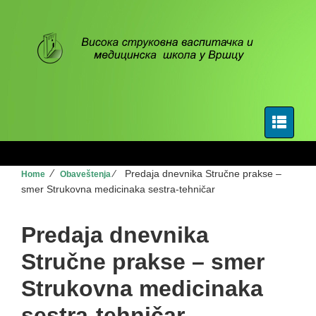
⁄
⁄
Predaja dnevnika Stručne prakse –
Home
Obaveštenja
smer Strukovna medicinaka sestra-tehničar
Predaja dnevnika
Stručne prakse – smer
Strukovna medicinaka
sestra-tehničar