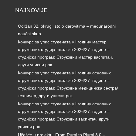
NAJNOVIJE
Održan 32. okrugli sto o darovitima – međunarodni
naučni skup
Конкурс за упис студената у I годину мастер
струковних студија школске 2026/27. године –
студијски програм: Струковни мастер васпитач,
други уписни рок
Конкурс за упис студената у I годину основних
струковних студија школске 2026/27. године –
студијски програм: Струковна медицинска сестра/
техничар, други уписни рок
Конкурс за упис студената у I годину основних
струковних студија школске 2026/27. године –
студијски програм: Струковни васпитач, други
уписни рок
Učešće u projektu „From Rural to Plural 3.0 –