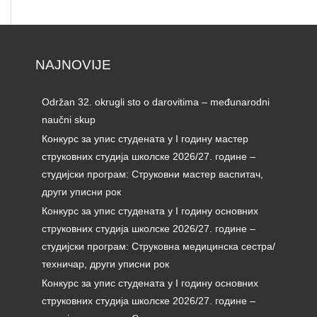
NAJNOVIJE
Održan 32. okrugli sto o darovitima – međunarodni
naučni skup
Конкурс за упис студената у I годину мастер
струковних студија школске 2026/27. године –
студијски програм: Струковни мастер васпитач,
други уписни рок
Конкурс за упис студената у I годину основних
струковних студија школске 2026/27. године –
студијски програм: Струковна медицинска сестра/
техничар, други уписни рок
Конкурс за упис студената у I годину основних
струковних студија школске 2026/27. године –