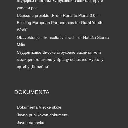
студијски програм: Струковни васпитач, други
уписни рок
Učešće u projektu „From Rural to Plural 3.0 –
Building European Partnerships for Rural Youth
Work“
Obaveštenje – konsultativni rad – dr Nataša Sturza
Milić
Студенткиње Високе струковне васпитачке и
медицинске школе у Вршцу осликале мурал у
вртићу „Колибри“
DOKUMENTA
Dokumenta Visoke škole
Javno publikovan dokument
Javne nabavke