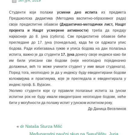
5th јун, 2019
Студенти који полажи
усмени део испита
из предмета
Предшколска дидактика (Методика васпитно-образовног рада)
своје предиспитне обавезе
(Дидактичко-методички лист, Нацрт
пројекта и Нацрт усмерене активности
) треба да предају
најкасније до 8. јуна (субота). Све предиспитне обавезе биће
прегледане до 17. јуна (понедељак), када ће се одржати упис
бодова. Ради избегавања гужве и уписа бодова на дан полагања
испита, важно је да студенти
17. јуна
донесу своје индексе како би
им били уписани сви бодови (није неопходно појединачно
долажење, већ то може учинити студент у име више студената).
Поред тога, неопходно је да у индексу буду евидентирани бодови
колоквијума и практикума, које је прегледала и евидентирала у
индекс проф. Б. Вујасин.
Уколико студенти који су прјавили полагање испита за јунски
испитни рок не буду имали евидентране неопходне бодове, неће
бити у могућности да полажу испит у јунском испитном року.
Др Даница Веселинов
«
dr Nataša Sturza Milić
Međunarodni naučni skup na Sveučilištu „Jurja