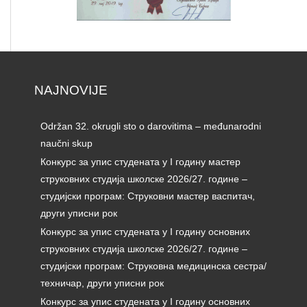
NAJNOVIJE
Održan 32. okrugli sto o darovitima – međunarodni
naučni skup
Конкурс за упис студената у I годину мастер
струковних студија школске 2026/27. године –
студијски програм: Струковни мастер васпитач,
други уписни рок
Конкурс за упис студената у I годину основних
струковних студија школске 2026/27. године –
студијски програм: Струковна медицинска сестра/
техничар, други уписни рок
Конкурс за упис студената у I годину основних