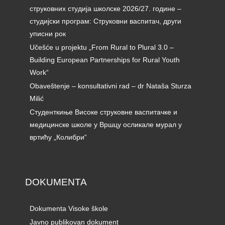
струковних студија школске 2026/27. године –
студијски програм: Струковни васпитач, други
уписни рок
Učešće u projektu „From Rural to Plural 3.0 –
Building European Partnerships for Rural Youth
Work“
Obaveštenje – konsultativni rad – dr Nataša Sturza
Milić
Студенткиње Високе струковне васпитачке и
медицинске школе у Вршцу осликале мурал у
вртићу „Колибри“
DOKUMENTA
Dokumenta Visoke škole
Javno publikovan dokument