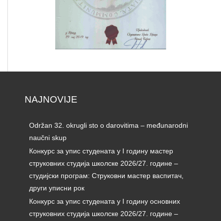
NAJNOVIJE
Održan 32. okrugli sto o darovitima – međunarodni
naučni skup
Конкурс за упис студената у I годину мастер
струковних студија школске 2026/27. године –
студијски програм: Струковни мастер васпитач,
други уписни рок
Конкурс за упис студената у I годину основних
струковних студија школске 2026/27. године –