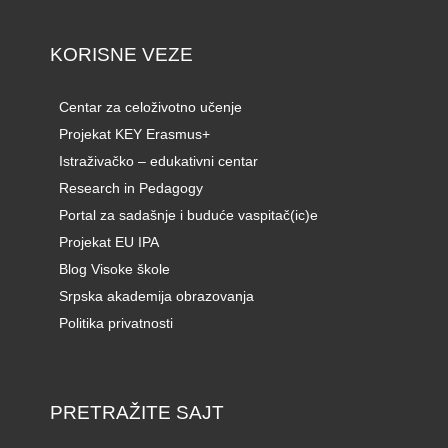
KORISNE VEZE
Centar za celoživotno učenje
Projekat KEY Erasmus+
Istraživačko – edukativni centar
Research in Pedagogy
Portal za sadašnje i buduće vaspitač(ic)e
Projekat EU IPA
Blog Visoke škole
Srpska akademija obrazovanja
Politika privatnosti
PRETRAŽITE SAJT