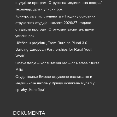
студијски програм: Струковна медицинска сестра/
техничар, други уписни рок
Конкурс за упис студената у I годину основних
струковних студија школске 2026/27. године –
студијски програм: Струковни васпитач, други
уписни рок
Učešće u projektu „From Rural to Plural 3.0 –
Building European Partnerships for Rural Youth
Work“
Obaveštenje – konsultativni rad – dr Nataša Sturza
Milić
Студенткиње Високе струковне васпитачке и
медицинске школе у Вршцу осликале мурал у
вртићу „Колибри“
DOKUMENTA