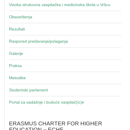
Visoka strukovna vaspitačka i medicinska škola u Vršcu
Obaveštenja
Rezultati
Raspored predavanja/polaganja
Galerije
Praksa
Metodike
Studentski parlament
Portal za sadašnje i buduće vaspitač(ic)e
ERASMUS CHARTER FOR HIGHER
EDUCATION – ECHE