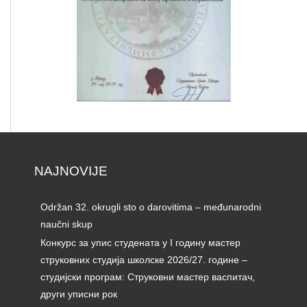
NAJNOVIJE
Održan 32. okrugli sto o darovitima – međunarodni
naučni skup
Конкурс за упис студената у I годину мастер
струковних студија школске 2026/27. године –
студијски програм: Струковни мастер васпитач,
други уписни рок