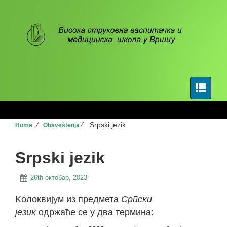
⁄
⁄
Srpski jezik
Home
Obaveštenja
Srpski jezik
26th октобар, 2023
Kолоквијум из предмета
Српски
језик
одржаће се у два термина: