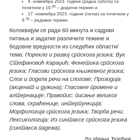
4. новембра 2023. године (радна субота) са
00
почетком у 10.
– додатни термин и
17. новембра 2023. године (петак) са почетком у
30
9.
– редовни термин.
Колоквијум се ради 60 минута и садржи
питања и задатке различите тежине и
бодовне вредности из следећих области/
тема:
Порекло и развој српскога језика; Вук
Стефановић Караџић; Фонетика српскога
језика; Гласови српскога књижевног језика;
Слог и подела речи на слогове; Прозодија
(акценат и дужина); Гласовне промене и
алтернације; Правопис: писање великог
слова, скраћенице, интерпункција;
Морфологија српскога језика; Творба речи;
Лексикологија; Из синтаксе српскога језика
(синтакса падежа)
.
Др Ивана Ђорђев