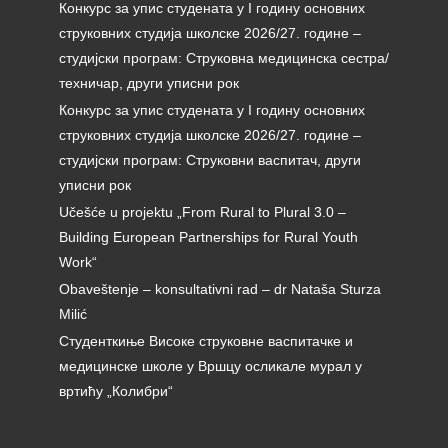
Конкурс за упис студената у I годину основних
струковних студија школске 2026/27. године –
студијски програм: Струковна медицинска сестра/
техничар, други уписни рок
Конкурс за упис студената у I годину основних
струковних студија школске 2026/27. године –
студијски програм: Струковни васпитач, други
уписни рок
Učešće u projektu „From Rural to Plural 3.0 –
Building European Partnerships for Rural Youth
Work“
Obaveštenje – konsultativni rad – dr Nataša Sturza
Milić
Студенткиње Високе струковне васпитачке и
медицинске школе у Вршцу осликале мурал у
вртићу „Колибри“