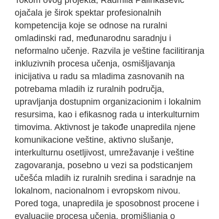
Tokom ovog projekta, Radmila Palinkašević
ojačala je širok spektar profesionalnih
kompetencija koje se odnose na ruralni
omladinski rad, međunarodnu saradnju i
neformalno učenje. Razvila je veštine facilitiranja
inkluzivnih procesa učenja, osmišljavanja
inicijativa u radu sa mladima zasnovanih na
potrebama mladih iz ruralnih područja,
upravljanja dostupnim organizacionim i lokalnim
resursima, kao i efikasnog rada u interkulturnim
timovima. Aktivnost je takođe unapredila njene
komunikacione veštine, aktivno slušanje,
interkulturnu osetljivost, umrežavanje i veštine
zagovaranja, posebno u vezi sa podsticanjem
učešća mladih iz ruralnih sredina i saradnje na
lokalnom, nacionalnom i evropskom nivou.
Pored toga, unapredila je sposobnost procene i
evaluacije procesa učenja, promišljanja o