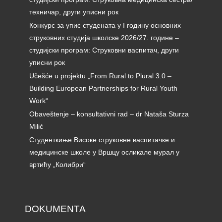
техничар, други уписни рок
Конкурс за упис студената у I годину основних
струковних студија школске 2026/27. године –
студијски програм: Струковни васпитач, други
уписни рок
Učešće u projektu „From Rural to Plural 3.0 –
Building European Partnerships for Rural Youth
Work“
Obaveštenje – konsultativni rad – dr Nataša Sturza
Milić
Студенткиње Високе струковне васпитачке и
медицинске школе у Вршцу осликале мурал у
вртићу „Колибри“
DOKUMENTA