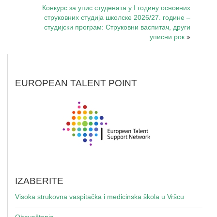
Конкурс за упис студената у I годину основних
струковних студија школске 2026/27. године –
студијски програм: Струковни васпитач, други
уписни рок
»
EUROPEAN TALENT POINT
IZABERITE
Visoka strukovna vaspitačka i medicinska škola u Vršcu
Obaveštenja