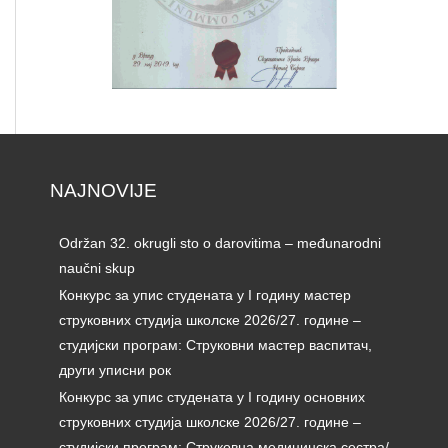
NAJNOVIJE
Održan 32. okrugli sto o darovitima – međunarodni
naučni skup
Конкурс за упис студената у I годину мастер
струковних студија школске 2026/27. године –
студијски програм: Струковни мастер васпитач,
други уписни рок
Конкурс за упис студената у I годину основних
струковних студија школске 2026/27. године –
студијски програм: Струковна медицинска сестра/