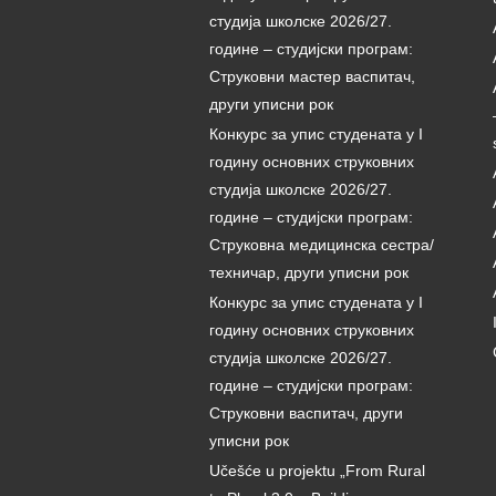
студија школске 2026/27.
године – студијски програм:
Струковни мастер васпитач,
други уписни рок
Конкурс за упис студената у I
годину основних струковних
студија школске 2026/27.
године – студијски програм:
Струковна медицинска сестра/
техничар, други уписни рок
Конкурс за упис студената у I
годину основних струковних
студија школске 2026/27.
године – студијски програм:
Струковни васпитач, други
уписни рок
Učešće u projektu „From Rural