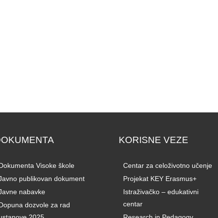
DOKUMENTA
KORISNE VEZE
Dokumenta Visoke škole
Centar za celoživotno učenje
Javno publikovan dokument
Projekat KEY Erasmus+
Javne nabavke
Istraživačko – edukativni
centar
Dopuna dozvole za rad
ustanove 2025
Research in Pedagogy