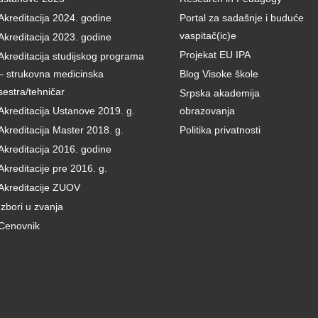
Akreditacija 2024. godine
Portal za sadašnje i buduće
vaspitač(ic)e
Akreditacija 2023. godine
Projekat EU IPA
Akreditacija studijskog programa
– strukovna medicinska
Blog Visoke škole
sestra/tehničar
Srpska akademija
Akreditacija Ustanove 2019. g.
obrazovanja
Akreditacija Master 2018. g.
Politika privatnosti
Akreditacija 2016. godine
Akreditacije pre 2016. g.
Akreditacije ZUOV
Izbori u zvanja
Cenovnik