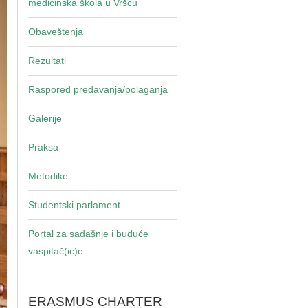
medicinska škola u Vršcu
Obaveštenja
Rezultati
Raspored predavanja/polaganja
Galerije
Praksa
Metodike
Studentski parlament
Portal za sadašnje i buduće
vaspitač(ic)e
ERASMUS CHARTER