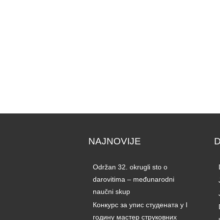
NAJNOVIJE
Održan 32. okrugli sto o
darovitima – međunarodni
naučni skup
Конкурс за упис студената у I
годину мастер струковних