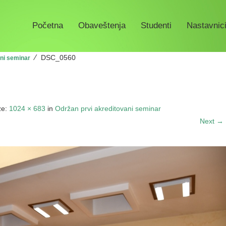
Početna
Obaveštenja
Studenti
Nastavnici
⁄
DSC_0560
ani seminar
ze:
1024 × 683
in
Održan prvi akreditovani seminar
Next →