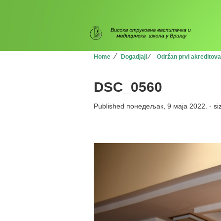
⁄
⁄
Home
Dogadjaji
Održan prvi akreditov
DSC_0560
Published
понедељак, 9 маја 2022.
- si