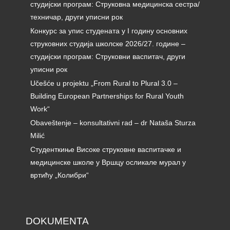
студијски програм: Струковна медицинска сестра/
техничар, други уписни рок
Конкурс за упис студената у I годину основних
струковних студија школске 2026/27. године –
студијски програм: Струковни васпитач, други
уписни рок
Učešće u projektu „From Rural to Plural 3.0 –
Building European Partnerships for Rural Youth
Work“
Obaveštenje – konsultativni rad – dr Nataša Sturza
Milić
Студенткиње Високе струковне васпитачке и
медицинске школе у Вршцу осликале мурал у
вртићу „Колибри“
DOKUMENTA