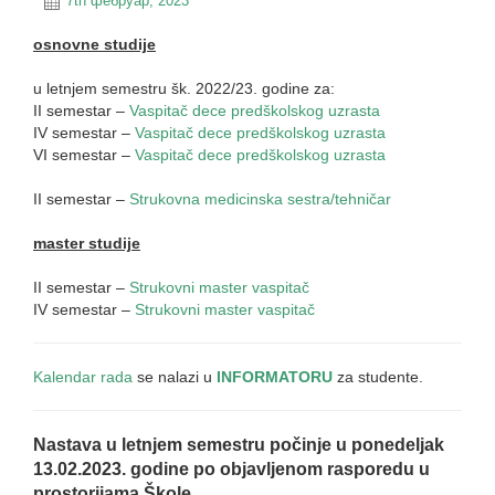
7th фебруар, 2023
osnovne studije
u letnjem semestru šk. 2022/23. godine za:
II semestar –
Vaspitač dece predškolskog uzrasta
IV semestar –
Vaspitač dece predškolskog uzrasta
VI semestar –
Vaspitač dece predškolskog uzrasta
II semestar –
Strukovna medicinska sestra/tehničar
master studije
II semestar –
Strukovni master vaspitač
IV semestar –
Strukovni master vaspitač
Kalendar rada
se nalazi u
INFORMATORU
za studente.
Nastava u letnjem semestru počinje u ponedeljak
13.02.2023. godine po objavljenom rasporedu u
prostorijama Škole.