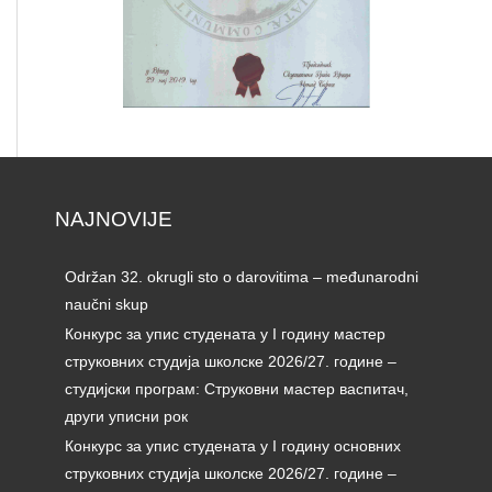
NAJNOVIJE
Održan 32. okrugli sto o darovitima – međunarodni
naučni skup
Конкурс за упис студената у I годину мастер
струковних студија школске 2026/27. године –
студијски програм: Струковни мастер васпитач,
други уписни рок
Конкурс за упис студената у I годину основних
струковних студија школске 2026/27. године –