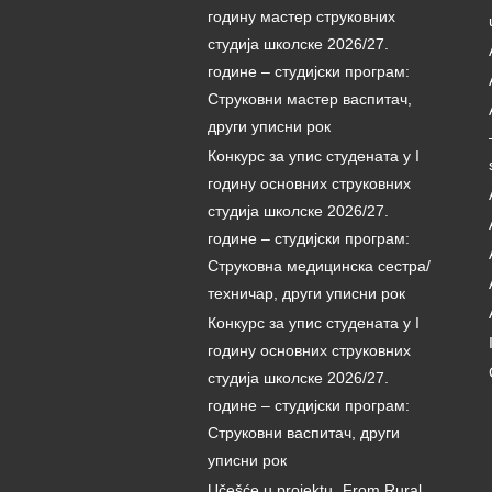
годину мастер струковних
студија школске 2026/27.
године – студијски програм:
Струковни мастер васпитач,
други уписни рок
Конкурс за упис студената у I
годину основних струковних
студија школске 2026/27.
године – студијски програм:
Струковна медицинска сестра/
техничар, други уписни рок
Конкурс за упис студената у I
годину основних струковних
студија школске 2026/27.
године – студијски програм:
Струковни васпитач, други
уписни рок
Učešće u projektu „From Rural