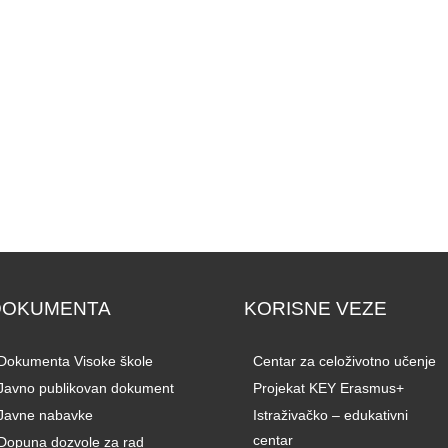
DOKUMENTA
KORISNE VEZE
Dokumenta Visoke škole
Centar za celoživotno učenje
Javno publikovan dokument
Projekat KEY Erasmus+
Javne nabavke
Istraživačko – edukativni
centar
Dopuna dozvole za rad