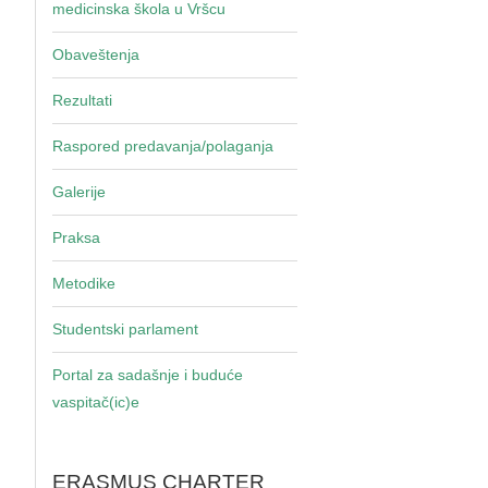
medicinska škola u Vršcu
Obaveštenja
Rezultati
Raspored predavanja/polaganja
Galerije
Praksa
Metodike
Studentski parlament
Portal za sadašnje i buduće
vaspitač(ic)e
ERASMUS CHARTER