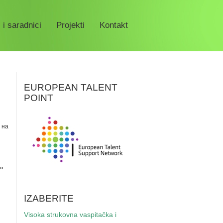
 i saradnici
Projekti
Kontakt
EUROPEAN TALENT
POINT
 на
»
IZABERITE
Visoka strukovna vaspitačka i