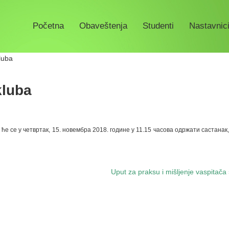
Početna
Obaveštenja
Studenti
Nastavnici
luba
kluba
ће се у четвртак, 15. новембра 2018. године у 11.15 часова одржати састанак,
Uput za praksu i mišljenje vaspitača