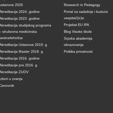
ustanove 2025
Research in Pedagogy
Akreditacija 2024. godine
Portal za sadašnje i buduće
vaspitač(ic)e
Akreditacija 2023. godine
Projekat EU IPA
Akreditacija studijskog programa
– strukovna medicinska
Blog Visoke škole
sestra/tehničar
Srpska akademija
Akreditacija Ustanove 2019. g.
obrazovanja
Akreditacija Master 2018. g.
Politika privatnosti
Akreditacija 2016. godine
Akreditacije pre 2016. g.
Akreditacije ZUOV
Izbori u zvanja
Cenovnik