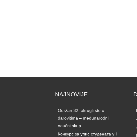
NAJNOVIJE
Održan 32. okrugli sto o
darovitima – međunarodni
naučni skup
Конкурс за упис студената у I