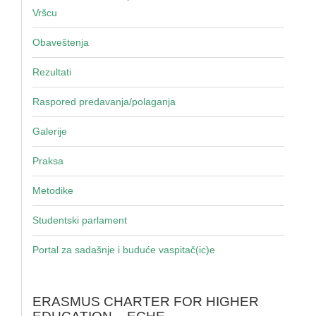
Vršcu
Obaveštenja
Rezultati
Raspored predavanja/polaganja
Galerije
Praksa
Metodike
Studentski parlament
Portal za sadašnje i buduće vaspitač(ic)e
ERASMUS CHARTER FOR HIGHER
EDUCATION – ECHE