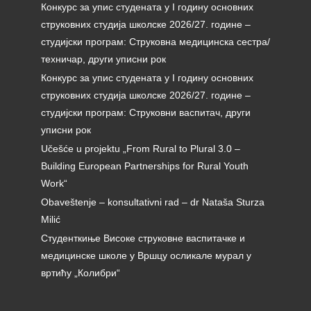
Конкурс за упис студената у I годину основних
струковних студија школске 2026/27. године –
студијски програм: Струковна медицинска сестра/
техничар, други уписни рок
Конкурс за упис студената у I годину основних
струковних студија школске 2026/27. године –
студијски програм: Струковни васпитач, други
уписни рок
Učešće u projektu „From Rural to Plural 3.0 –
Building European Partnerships for Rural Youth
Work“
Obaveštenje – konsultativni rad – dr Nataša Sturza
Milić
Студенткиње Високе струковне васпитачке и
медицинске школе у Вршцу осликале мурал у
вртићу „Колибри“