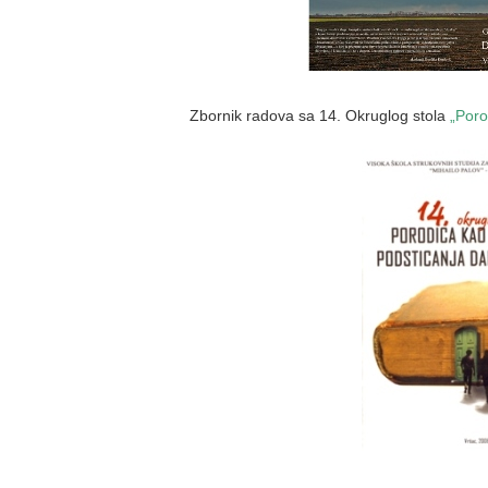
Zbornik radova sa 14. Okruglog stola
„Poro