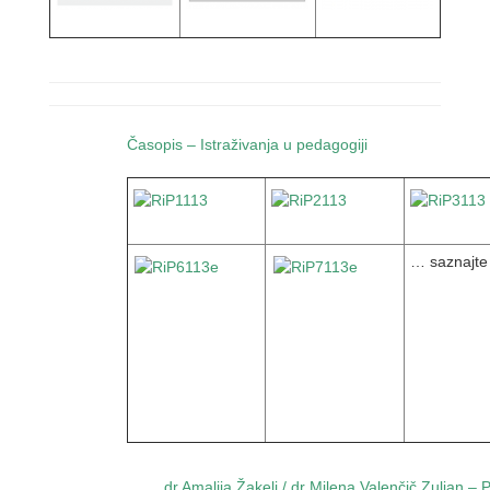
Časopis – Istraživanja u pedagogiji
… saznajte 
dr Amalija Žakelj / dr Milena Valenčič Zuljan –