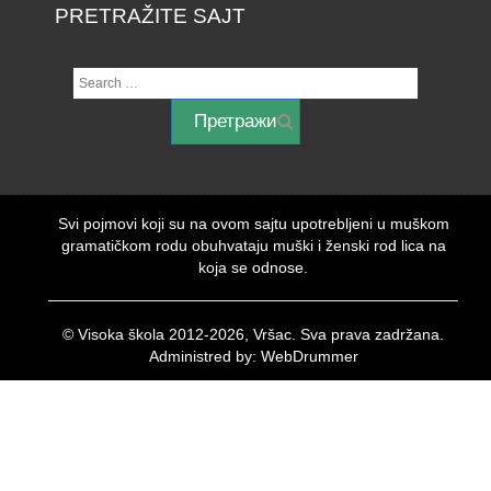
PRETRAŽITE SAJT
Svi pojmovi koji su na ovom sajtu upotrebljeni u muškom
gramatičkom rodu obuhvataju muški i ženski rod lica na
koja se odnose.
© Visoka škola 2012-2026, Vršac. Sva prava zadržana.
Administred by: WebDrummer