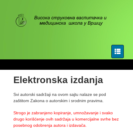
Elektronska izdanja
Svi autorski sadržaji na ovom sajtu nalaze se pod
zaštitom Zakona o autorskim i srodnim pravima.
St
rogo
je
zabranjeno kopiranje, umnožavanje i svako
drugo korišćenje ov
ih
sadržaja u komercijalne svrhe bez
posebnog odobrenja autor
a
i izdavača.