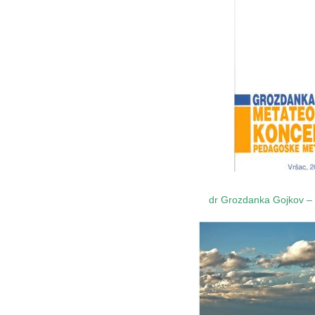
dr Grozdanka Gojkov
–