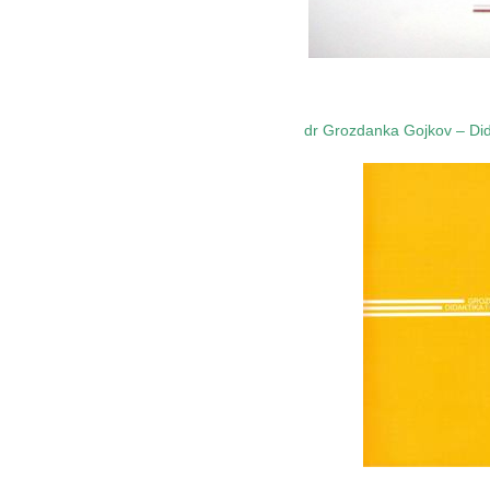
……..
dr Grozdank
a
Gojkov
–
Di