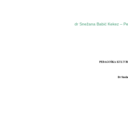
dr Snežana Babić Kekez – Ped