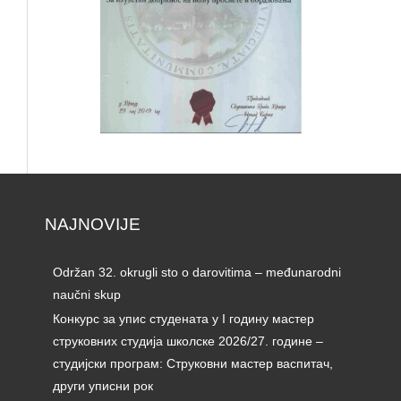
NAJNOVIJE
Održan 32. okrugli sto o darovitima – međunarodni
naučni skup
Конкурс за упис студената у I годину мастер
струковних студија школске 2026/27. године –
студијски програм: Струковни мастер васпитач,
други уписни рок