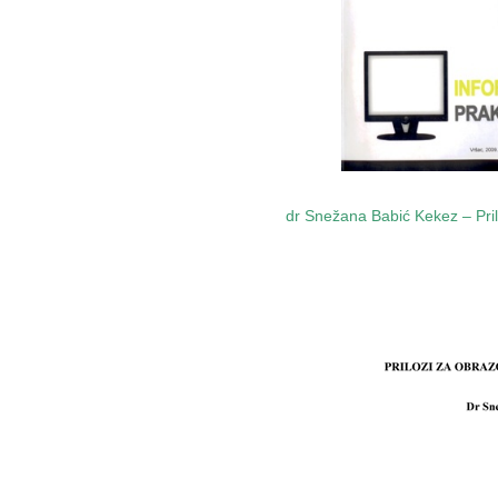
dr Snežana Babić Kekez – Pril