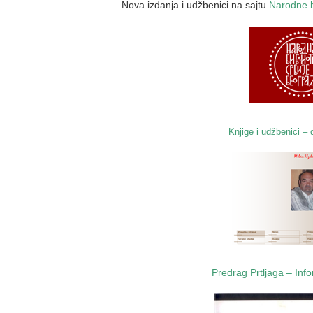
Nova izdanja i udžbenici na sajtu
Narodne b
Knjige i udžbenici – 
Predrag Prtljaga – Info