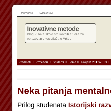
Dobrodošli
Svi tekstovi
Inovativne metode
Blog Visoke škole strukovnih studija za
obrazovanje vaspitača u Vršcu
Predmeti
Profesori
Studenti
Teme
Projekti 2012/2013.
Neka pitanja mentaln
Prilog studenata
Istorijski ra