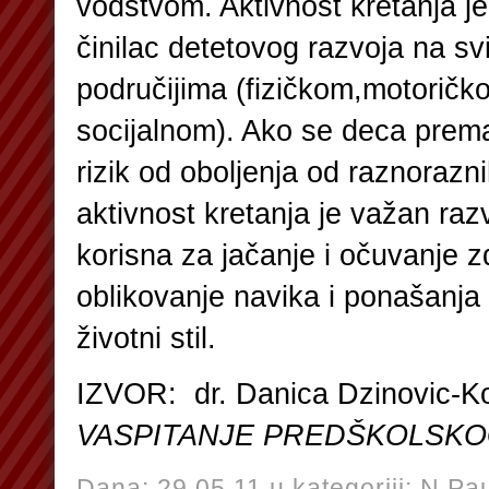
vodstvom. Aktivnost kretanja je 
činilac detetovog razvoja na s
područijima (fizičkom,motoričk
socijalnom). Ako se deca prema
rizik od oboljenja od raznorazn
aktivnost kretanja je važan razvo
korisna za jačanje i očuvanje zd
oblikovanje navika i ponašanja 
životni stil.
IZVOR: dr. Danica Dzinovic-Ko
VASPITANJE PREDŠKOLSKO
Dana: 29.05.11 u kategoriji:
N.Pau