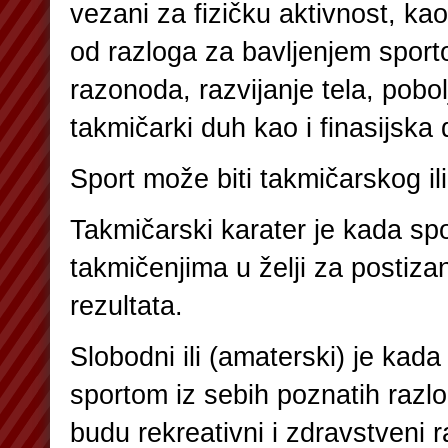
vezani za fizičku aktivnost, ka
od razloga za bavljenjem sport
razonoda, razvijanje tela, pobol
takmičarki duh kao i finasijska 
Sport može biti takmičarskog il
Takmičarski karater je kada spo
takmičenjima u želji za postiz
rezultata.
Slobodni ili (amaterski) je kada
sportom iz sebih poznatih razlo
budu rekreativni i zdravstveni r