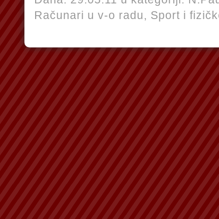
Računari u v-o radu,
Sport i fizič