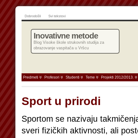
Dobrodošli
Svi tekstovi
Inovativne metode
Blog Visoke škole strukovnih studija za
obrazovanje vaspitača u Vršcu
Predmeti
Profesori
Studenti
Teme
Projekti 2012/2013.
Sport u prirodi
Sportom se nazivaju takmičenj
sveri fizičkih aktivnosti, ali post