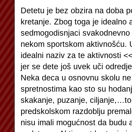
Detetu je bez obzira na doba 
kretanje. Zbog toga je idealno 
sedmogodisnjaci svakodnevno 
nekom sportskom aktivnošću. U
idealni naziv za te aktivnosti <
jer se dete još uvek uči odredj
Neka deca u osnovnu skolu n
spretnostima kao sto su hodanj
skakanje, puzanje, ciljanje,…to
predskolskom razdoblju premalo
nisu imali mogućnost da budu a