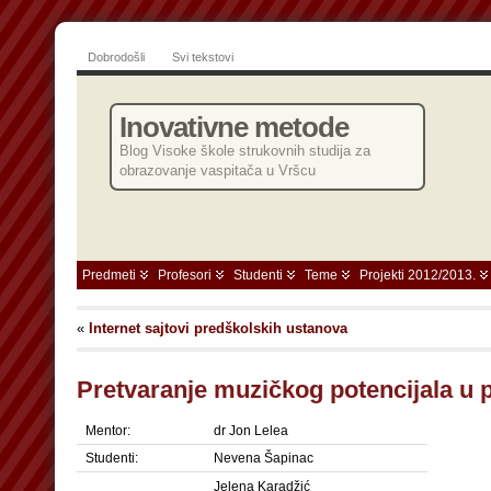
Dobrodošli
Svi tekstovi
Inovativne metode
Blog Visoke škole strukovnih studija za
obrazovanje vaspitača u Vršcu
Predmeti
Profesori
Studenti
Teme
Projekti 2012/2013.
«
Internet sajtovi predškolskih ustanova
Pretvaranje muzičkog potencijala u 
Mentor:
dr Jon Lelea
Studenti:
Nevena Šapinac
Jelena Karadžić