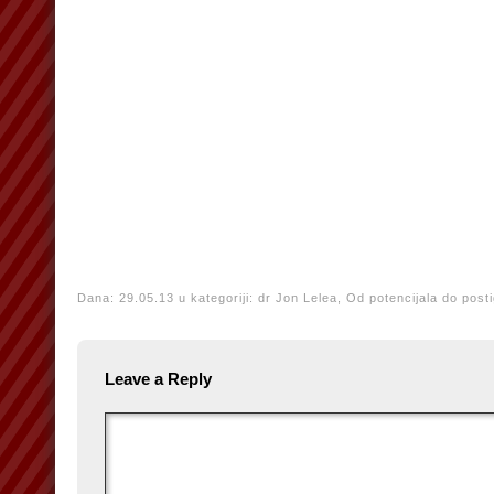
Dana: 29.05.13 u kategoriji:
dr Jon Lelea,
Od potencijala do post
Leave a Reply