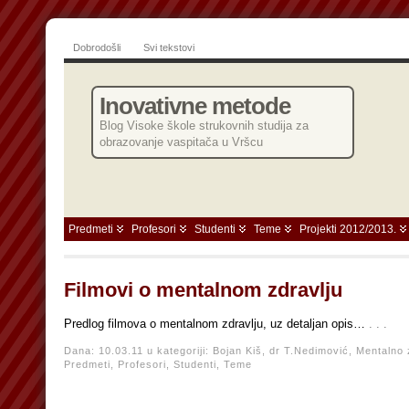
Dobrodošli
Svi tekstovi
Inovativne metode
Blog Visoke škole strukovnih studija za
obrazovanje vaspitača u Vršcu
Predmeti
Profesori
Studenti
Teme
Projekti 2012/2013.
Filmovi o mentalnom zdravlju
Predlog filmova o mentalnom zdravlju, uz detaljan opis…
. . .
Dana: 10.03.11 u kategoriji:
Bojan Kiš,
dr T.Nedimović,
Mentalno 
Predmeti,
Profesori,
Studenti,
Teme