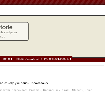
etode
ih studija za
ršcu
Teme
Projekti 2012/2013.
Projekti 2013/2014.
малих ногу уче лепом изражавању…
. . .
inovski,
Književnost,
Predmeti,
Računari u v-o radu,
Studenti,
Teme