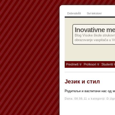
Dobrodošli
Svi tekstovi
Inovativne m
Blog Visoke škole strukovn
obrazovanje vaspitača u V
Predmeti
Profesori
Studenti
Језик и стил
Родитељи и васпитачи нас од 
Dana: 08.06.11 u kategoriji:
D.Ugr