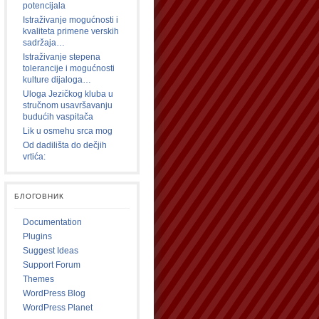
potencijala
Istraživanje mogućnosti i
kvaliteta primene verskih
sadržaja…
Istraživanje stepena
tolerancije i mogućnosti
kulture dijaloga…
Uloga Jezičkog kluba u
stručnom usavršavanju
budućih vaspitača
Lik u osmehu srca mog
Od dadilišta do dečjih
vrtića:
БЛОГОВНИК
Documentation
Plugins
Suggest Ideas
Support Forum
Themes
WordPress Blog
WordPress Planet