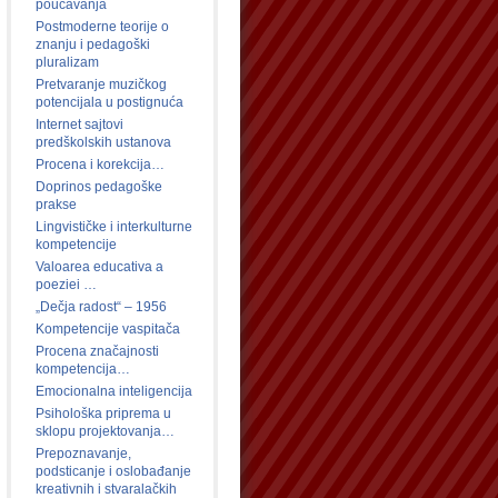
poučavanja
Postmoderne teorije o
znanju i pedagoški
pluralizam
Pretvaranje muzičkog
potencijala u postignuća
Internet sajtovi
predškolskih ustanova
Procena i korekcija…
Doprinos pedagoške
prakse
Lingvističke i interkulturne
kompetencije
Valoarea educativa a
poeziei …
„Dečja radost“ – 1956
Kompetencije vaspitača
Procena značajnosti
kompetencija…
Emocionalna inteligencija
Psihološka priprema u
sklopu projektovanja…
Prepoznavanje,
podsticanje i oslobađanje
kreativnih i stvaralačkih