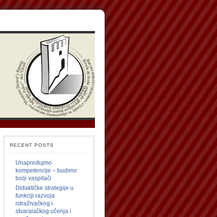
RECENT POSTS
Unapređujmo
kompetencije – budimo
bolji vaspitači
Didaktičke strategije u
funkciji razvoja
istraživačkog i
stvaralačkog učenja i