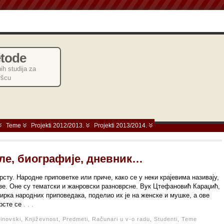
etode
ih studija za
ršcu
Teme
Projekti 2012/2013.
Projekti 2013/2014.
ле, биографије, дневник…
рсту. Народне приповетке или приче, како се у неки крајевима називају,
зе. Оне су тематски и жанровски разноврсне. Вук Цтефановић Караџић,
збирка народних приповедака, поделио их је на женске и мушке, а ове
врсте се
. . .
inovski,
Književnost,
Predmeti,
Računari u v-o radu,
Studenti,
Teme