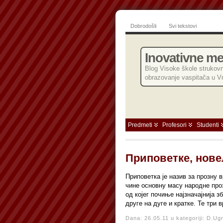
Dobrodošli
Svi tekstovi
Inovativne m
Blog Visoke škole strukovn
obrazovanje vaspitača u V
Predmeti
Profesori
Studenti
Приповетке, нове
Приповетка је назив за прозну в
чине основну масу народне про
од којег почиње најзначајнија 
друге на дуге и кратке. Те три 
Dana: 26.05.11 u kategoriji:
D.Ugr