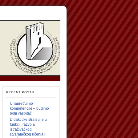
RECENT POSTS
Unapređujmo
kompetencije – budimo
bolji vaspitači
Didaktičke strategije u
funkciji razvoja
istraživačkog i
stvaralačkog učenja i