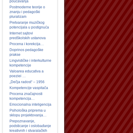
poučavanja
Postmoderne teorije o
znanju i pedagoški
pluralizam
Pretvaranje muzičkog
potencijala u postignuća
Internet sajtovi
predškolskih ustanova
Procena i korekcija…
Doprinos pedagoške
prakse
Lingvističke i interkulturne
kompetencije
Valoarea educativa a
poeziei …
„Dečja radost“ – 1956
Kompetencije vaspitača
Procena značajnosti
kompetencija…
Emocionalna inteligencija
Psihološka priprema u
sklopu projektovanja…
Prepoznavanje,
podsticanje i oslobađanje
kreativnih i stvaralačkih