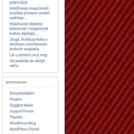
potencijala
Istraživanje mogućnosti i
kvaliteta primene verskih
sadržaja…
Istraživanje stepena
tolerancije i mogućnosti
kulture dijaloga…
Uloga Jezičkog kluba u
stručnom usavršavanju
budućih vaspitača
Lik u osmehu srca mog
Od dadilišta do dečjih
vrtića:
БЛОГОВНИК
Documentation
Plugins
Suggest Ideas
Support Forum
Themes
WordPress Blog
WordPress Planet