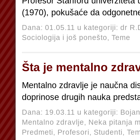
Profesor Stanford univerziteta u
(1970), pokušaće da odgonetn
Dana: 01.05.11 u kategoriji:
dr R.
Sociologija i još ponešto,
Teme
Šta je mentalno zdrav
Mentalno zdravlje je naučna disc
doprinose drugih nauka preds
Dana: 19.03.11 u kategoriji:
Bojan
Mentalno zdravlje,
Neka pitanja m
Predmeti,
Profesori,
Studenti,
Te