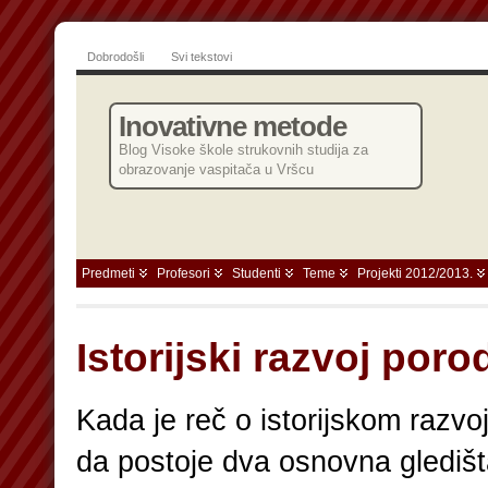
Dobrodošli
Svi tekstovi
Inovativne metode
Blog Visoke škole strukovnih studija za
obrazovanje vaspitača u Vršcu
Predmeti
Profesori
Studenti
Teme
Projekti 2012/2013.
Istorijski razvoj poro
Kada je reč o istorijskom razvoj
da postoje dva osnovna gledišt