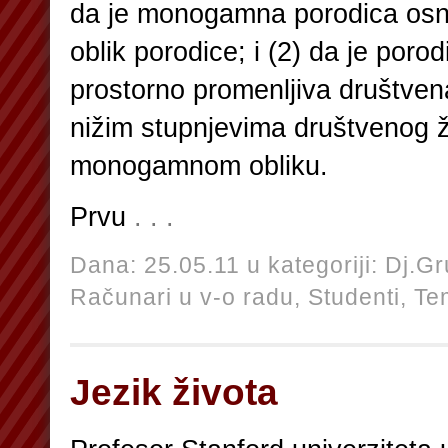
da je monogamna porodica osno
oblik porodice; i (2) da je porodi
prostorno promenljiva društven
nižim stupnjevima društvenog ž
monogamnom obliku.
Prvu
. . .
Dana: 25.05.11 u kategoriji:
Dj.Gr
Računari u v-o radu,
Studenti,
Te
Jezik života