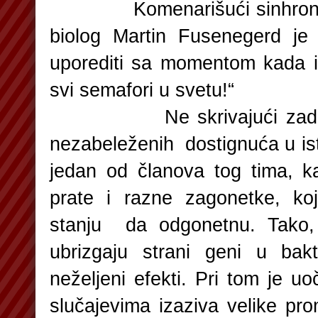
Komenarišući sinhroni ča
biolog Martin Fusenegerd je
uporediti sa momentom kada 
svi semafori u svetu!“
Ne skrivajući zadovol
nezabeleženih dostignuća u ist
jedan od članova tog tima, 
prate i razne zagonetke, ko
stanju da odgonetnu. Tako,
ubrizgaju strani geni u bakt
neželjeni efekti. Pri tom je
slučajevima izaziva velike pr