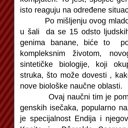
isto reaguju na određene situac
Po mišljenju ovog mladog 
u šali da se 15 odsto ljudsk
genima banane, biće to po
kompleksnim životom, novo
sintetičke biologije, koji ok
struka, što može dovesti , kak
nove biološke naučne oblasti.
Ovaj naučni tim je pomoć
genskih isečaka, popularno naz
je specijalnost Endija i njeg