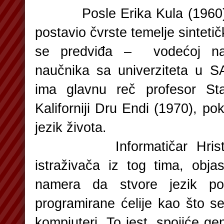
Posle Erika Kula (1960), k
postavio čvrste temelje sintetičk
se predviđa – vodećoj na
naučnika sa univerziteta u S
ima glavnu reč profesor Sta
Kaliforniji Dru Endi (1970), 
jezik života.
Informatičar Hristofe
istraživača iz tog tima, obja
namera da stvore jezik p
programirane ćelije kao što se
kompjuteri. To jest, spojiće ge