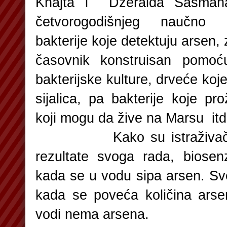
Knajta i Džeralda Sasman
četvorogodišnjeg naučno -
bakterije koje detektuju arsen, 
časovnik konstruisan pomoć
bakterijske kulture, drveće koj
sijalica, pa bakterije koje pr
koji mogu da žive na Marsu itd
Kako su istraživači pre
rezultate svoga rada, biosen
kada se u vodu sipa arsen. Sv
kada se poveća količina arse
vodi nema arsena.