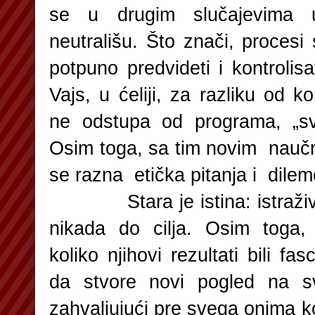
se u drugim slučajevima u
neutrališu. Što znači, proces
potpuno predvideti i kontrolisa
Vajs, u ćeliji, za razliku od k
ne odstupa od programa, „sv
Osim toga, sa tim novim naučni
se razna etička pitanja i dilem
Stara je istina: istraživan
nikada do cilja. Osim toga,
koliko njihovi rezultati bili f
da stvore novi pogled na sv
zahvaljujući pre svega onima ko