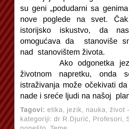
su geni „podudarni sa genima
nove poglede na svet. Čak
istorijsko iskustvo, da nas
omogućava da stanoviše sm
nad stanovištem života.
Ako odgonetka jezika 
životnom napretku, onda
istraživanja može očekivati 
nade i sreće ljudi na našoj plan
Tagovi:
etika
,
jezik
,
nauka
,
život
-
kategoriji:
dr R.Djurić,
Profesori,
ponešto,
Teme