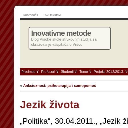
Dobrodošli
Svi tekstovi
Inovativne metode
Blog Visoke škole strukovnih studija za
obrazovanje vaspitača u Vršcu
Predmeti
Profesori
Studenti
Teme
Projekti 2012/2013.
«
Anksioznost: psihoterapija i samopomoć
Jezik života
„Politika“, 30.04.2011., „Jezik ži