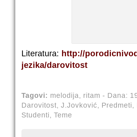
Literatura:
http://porodicnivod
jezika/darovitost
Tagovi:
melodija
,
ritam
- Dana: 19
Darovitost,
J.Jovković,
Predmeti,
Studenti,
Teme