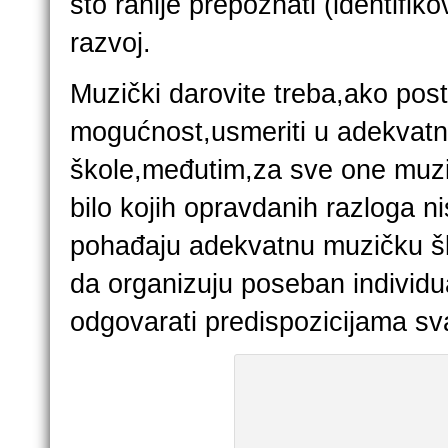
što ranije prepoznati (identifikov
razvoj.
Muzički darovite treba,ako post
mogućnost,usmeriti u adekvat
škole,međutim,za sve one muzič
bilo kojih opravdanih razloga 
pohađaju adekvatnu muzičku šk
da organizuju poseban individua
odgovarati predispozicijama sv