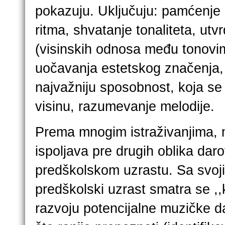
pokazuju. Uključuju: pamćenje 
ritma, shvatanje tonaliteta, utvr
(visinskih odnosa među tonovi
uočavanja estetskog značenja, 
najvažniju sposobnost, koja se
visinu, razumevanje melodije.
Prema mnogim istraživanjima, 
ispoljava pre drugih oblika daro
predškolskom uzrastu. Sa svoji
predškolski uzrast smatra se ,,
razvoju potencijalne muzičke da