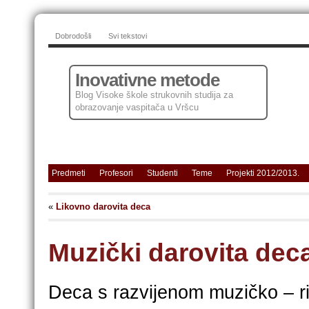
Dobrodošli
Svi tekstovi
Inovativne metode
Blog Visoke škole strukovnih studija za
obrazovanje vaspitača u Vršcu
Predmeti
Profesori
Studenti
Teme
Projekti 2012/2013.
«
Likovno darovita deca
Muzički darovita dec
Deca s razvijenom
muzičko – r