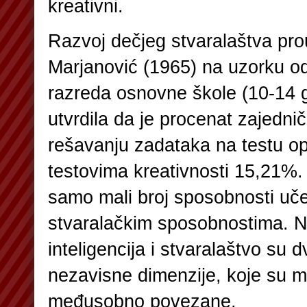
kreativni.
Razvoj dečjeg stvaralaštva pro
Marjanović (1965) na uzorku od
razreda osnovne škole (10-14 
utvrdila da je procenat zajednič
rešavanju zadataka na testu op
testovima kreativnosti 15,21%. 
samo mali broj sposobnosti uče
stvaralačkim sposobnostima. Nj
inteligencija i stvaralaštvo su d
nezavisne dimenzije, koje su m
međusobno povezane.