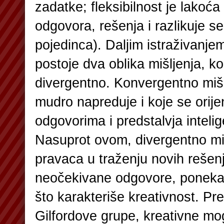
zadatke; fleksibilnost je lakoća 
odgovora, rešenja i razlikuje s
pojedinca). Daljim istraživanjem
postoje dva oblika mišljenja, k
divergentno. Konvergentno mišl
mudro napreduje i koje se orij
odgovorima i predstalvja intelig
Nasuprot ovom, divergentno miš
pravaca u traženju novih rešen
neočekivane odgovore, ponekad 
što karakteriše kreativnost. P
Gilfordove grupe, kreativne mo