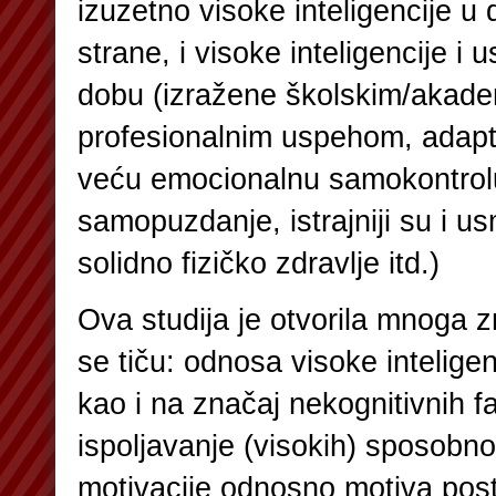
izuzetno visoke inteligencije u 
strane, i visoke inteligencije i
dobu (izražene školskim/akad
profesionalnim uspehom, adapt
veću emocionalnu samokontrol
samopuzdanje, istrajniji su i usm
solidno fizičko zdravlje itd.)
Ova studija je otvorila mnoga z
se tiču: odnosa visoke inteligen
kao i na značaj nekognitivnih fa
ispoljavanje (visokih) sposobno
motivacije odnosno motiva posti