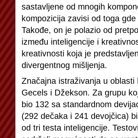
sastavljene od mnogih kompone
kompozicija zavisi od toga gde
Takođe, on je polazio od pretp
između inteligencije i kreativnos
kreativnosti koja je predstavlj
divergentnog mišljenja.
Značajna istraživanja u oblasti 
Gecels i Džekson. Za grupu koja
bio 132 sa standardnom devijac
(292 dečaka i 241 devojčica) bil
od tri testa inteligencije. Testov