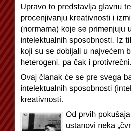
Upravo to predstavlja glavnu t
procenjivanju kreativnosti i izm
(normama) koje se primenjuju u
intelektualnih sposobnosti. Iz ti
koji su se dobijali u najvećem b
heterogeni, pa čak i protivrečni
Ovaj članak će se pre svega b
intelektualnih sposobnosti (intel
kreativnosti.
Od prvih pokušaja
ustanovi neka „čv