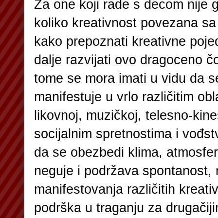
Za one koji rade s decom nije gl
koliko kreativnost povezana sa 
kako prepoznati kreativne pojed
dalje razvijati ovo dragoceno č
tome se mora imati u vidu da s
manifestuje u vrlo različitim ob
likovnoj, muzičkoj, telesno-kine
socijalnim spretnostima i vođst
da se obezbedi klima, atmosfer
neguje i podržava spontanost, 
manifestovanja različitih kreativ
podrška u traganju za drugačiji