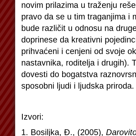
novim prilazima u traženju reš
pravo da se u tim traganjima i 
bude različit u odnosu na drug
doprinese da kreativni pojedin
prihvaćeni i cenjeni od svoje ok
nastavnika, roditelja i drugih). 
dovesti do bogatstva raznovrsn
sposobni ljudi i ljudska priroda.
Izvori:
1. Bosiljka, Đ., (2005),
Darovito