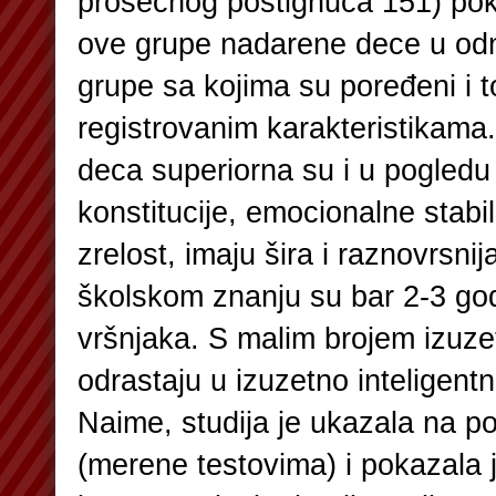
prosečnog postignuća 151) pok
ove grupe nadarene dece u odn
grupe sa kojima su poređeni i 
registrovanim karakteristikama.
deca superiorna su i u pogledu f
konstitucije, emocionalne stabil
zrelost, imaju šira i raznovrsni
školskom znanju su bar 2-3 god
vršnjaka. S malim brojem izuze
odrastaju u izuzetno inteligent
Naime, studija je ukazala na po
(merene testovima) i pokazala