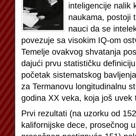
inteligencije nali
naukama, postoji t
nauci da se intele
povezuje sa visokim IQ-om ost
Temelje ovakvog shvatanja pos
dajući prvu statističku definici
početak sistematskog bavljenj
za Termanovu longitudinalnu st
godina XX veka, koja još uvek t
Prvi rezultati (na uzorku od 152
kalifornijske dece, prosečnog u