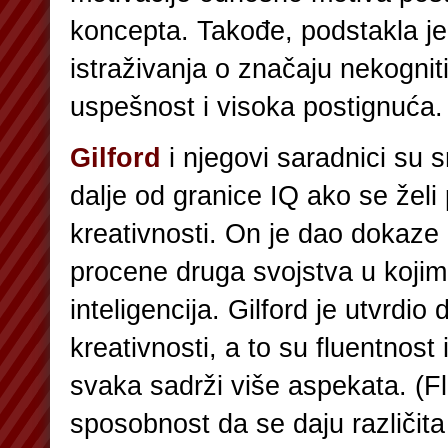
koncepta. Takođe, podstakla j
istraživanja o značaju nekognit
uspešnost i visoka postignuća.
Gilford
i njegovi saradnici su s
dalje od granice IQ ako se želi
kreativnosti. On je dao dokaze 
procene druga svojstva u kojim
inteligencija.
Gilford je utvrdio 
kreativnosti, a to su fluentnost i
svaka sadrži više aspekata. (Fl
sposobnost da se daju različit