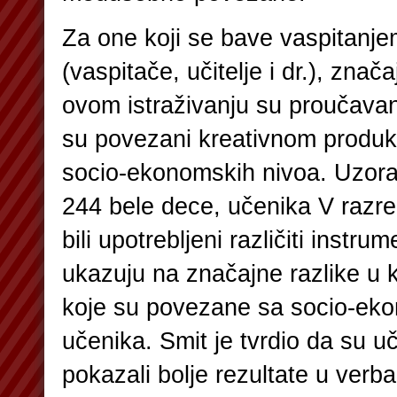
Za one koji se bave vaspitanje
(vaspitače, učitelje i dr.), znač
ovom istraživanju su proučavani 
su povezani kreativnom produkc
socio-ekonomskih nivoa. Uzorak 
244 bele dece, učenika V razre
bili upotrebljeni različiti instru
ukazuju na značajne razlike u 
koje su povezane sa socio-ek
učenika. Smit je tvrdio da su u
pokazali bolje rezultate u verbal