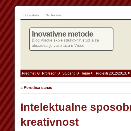
Dobrodošli
Svi tekstovi
Inovativne metode
Blog Visoke škole strukovnih studija za
obrazovanje vaspitača u Vršcu
Predmeti
Profesori
Studenti
Teme
Projekti 2012/2013.
«
Porodica danas
Intelektualne sposobn
kreativnost