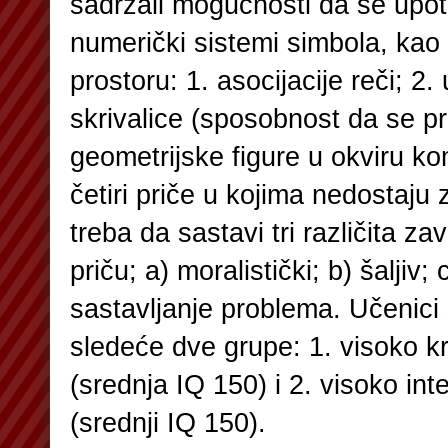
sadržali mogućnosti da se upotr
numerički sistemi simbola, kao
prostoru: 1. asocijacije reči; 2.
skrivalice (sposobnost da se p
geometrijske figure u okviru ko
četiri priče u kojima nedostaju z
treba da sastavi tri različita z
priču; a) moralistički; b) šaljiv; 
sastavljanje problema. Učenici s
sledeće dve grupe: 1. visoko k
(srednja IQ 150) i 2. visoko int
(srednji IQ 150).