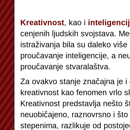
Kreativnost
, kao i
inteligenci
cenjenih ljudskih svojstava. M
istraživanja bila su daleko viš
proučavanje inteligencije, a n
proučavanje stvaralaštva.
Za ovakvo stanje značajna je i 
kreativnost kao fenomen vrlo sl
Kreativnost predstavlja nešto š
neuobičajeno, raznovrsno i što s
stepenima, razlikuje od postoj