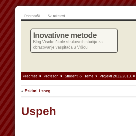
Dobrodošli
Svi tekstovi
Inovativne metode
Blog Visoke škole strukovnih studija za
obrazovanje vaspitača u Vršcu
Predmeti
Profesori
Studenti
Teme
Projekti 2012/2013.
«
Eskimi i sneg
Uspeh