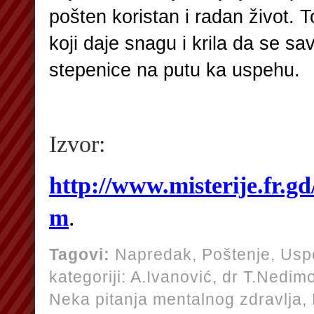
pošten koristan i radan život. T
koji daje snagu i krila da se sav
stepenice na putu ka uspehu.
Izvor:
http://www.misterije.fr.gd
m
.
Tagovi:
Napredak
,
Poštenje
,
Usp
kategoriji:
A.Ivanović,
dr T.Nedim
Neka pitanja mentalnog zdravlja,