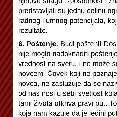
njihovu snagu, sposobnost i zn
predstavljali su jednu celinu o
radnog i umnog potencijala, koji
rezultate.
6. Poštenje.
Budi pošteni! Dosa
nije moglo nadoknaditi poštenj
vrednost na svetu, i ne može s
novcem. Čovek koji ne poznaje 
novca, ne zaslužuje da se naz
od nas nosi u sebi svetlost koj
tami života otkriva pravi put. T
koja nam kazuje da je jedini pu