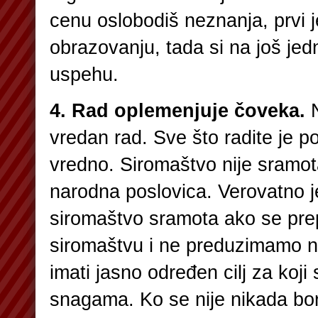
cenu oslobodiš neznanja, prvi 
obrazovanju, tada si na još jed
uspehu.
4. Rad oplemenjuje čoveka.
N
vredan rad. Sve što radite je p
vredno. Siromaštvo nije sramot
narodna poslovica. Verovatno je 
siromaštvo sramota ako se pr
siromaštvu i ne preduzimamo n
imati jasno određen cilj za koji
snagama. Ko se nije nikada bori