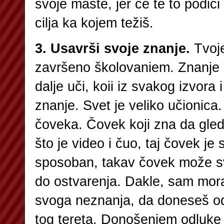
svoje mašte, jer će te to podići
cilja ka kojem težiš.
3. Usavrši svoje znanje.
Tvoje
završeno školovaniem. Znanje i
dalje uči, koii iz svakog izvora i
znanje. Svet je veliko učionica
čoveka. Čovek koji zna da gled
što je video i čuo, taj čovek je
sposoban, takav čovek može s
do ostvarenja. Dakle, sam mor
svoga neznanja, da doneseš o
tog tereta. Donošenjem odluke 