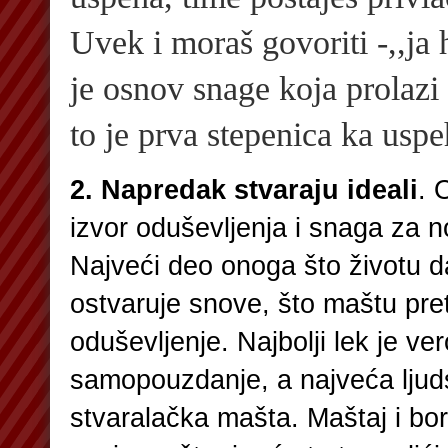
Uvek i moraš govoriti -,,ja 
je osnov snage koja prolazi
to je prva stepenica ka uspe
2. Napredak stvaraju ideali
. 
izvor oduševljenja i snaga za n
Najveći deo onoga što životu d
ostvaruje snove, što maštu pret
oduševljenje. Najbolji lek je ver
samopouzdanje, a najveća ljud
stvaralačka mašta. Maštaj i bor