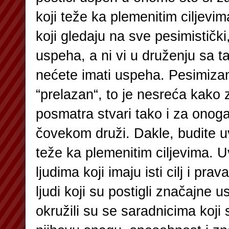
koji teže ka plemenitim ciljevim
koji gledaju na sve pesimistički
uspeha, a ni vi u druženju sa
nećete imati uspeha. Pesimiza
“prelazan“, to je nesreća kako
posmatra stvari tako i za onog
čovekom druži. Dakle, budite u
teže ka plemenitim ciljevima. U
ljudima koji imaju isti cilj i pra
ljudi koji su postigli značajne 
okružili su se saradnicima koji