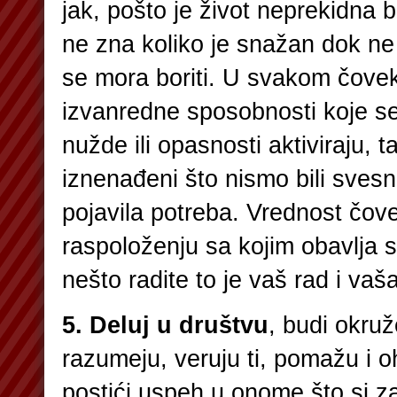
jak, pošto je život neprekidna 
ne zna koliko je snažan dok ne
se mora boriti. U svakom čovek
izvanredne sposobnosti koje se
nužde ili opasnosti aktiviraju, 
iznenađeni što nismo bili svesn
pojavila potreba. Vrednost čov
raspoloženju sa kojim obavlja 
nešto radite to je vaš rad i vaš
5. Deluj u društvu
, budi okruž
razumeju, veruju ti, pomažu i o
postići uspeh u onome što si z