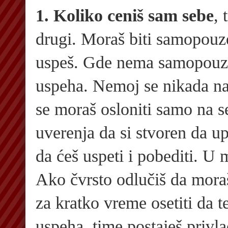
1. Koliko ceniš sam sebe
, 
drugi. Moraš biti samopouzd
uspeš. Gde nema samopouzd
uspeha. Nemoj se nikada na
se moraš osloniti samo na s
uverenja da si stvoren da up
da ćeš uspeti i pobediti. U 
Ako čvrsto odlučiš da moraš
za kratko vreme osetiti da 
uspeha, time postaješ privla