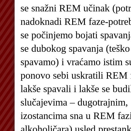
se snažni REM učinak (pot
nadoknadi REM faze-potreb
se počinjemo bojati spavan
se dubokog spavanja (teško
spavamo) i vraćamo istim 
ponovo sebi uskratili REM 
lakše spavali i lakše se budi
slučajevima – dugotrajnim,
izostancima sna u REM fazi
alkoholičara) usled prestan