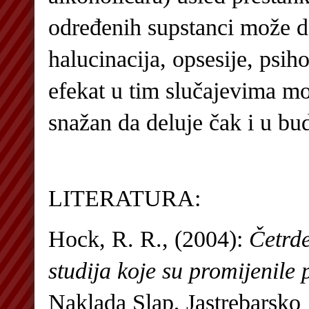
određenih supstanci može d
halucinacija, opsesije, psi
efekat u tim slučajevima mož
snažan da deluje čak i u bu
LITERATURA:
Hock, R. R., (2004):
Četrde
studija koje su promijenile 
Naklada Slap, Jastrebarsko