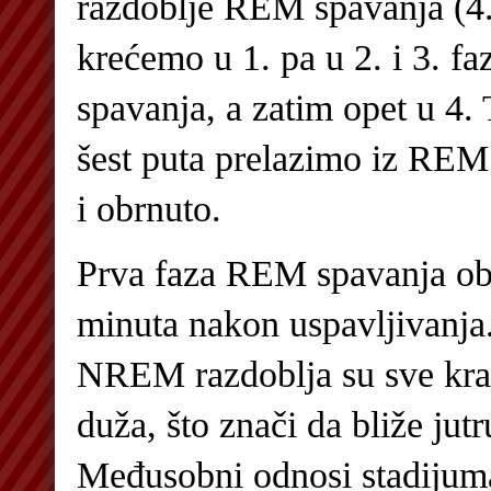
razdoblje REM spavanja (4.
krećemo u 1. pa u 2. i 3. 
spavanja, a zatim opet u 4. 
šest puta prelazimo iz R
i obrnuto.
Prva faza REM spavanja ob
minuta nakon uspavljivanja
NREM razdoblja su sve kr
duža, što znači da bliže jut
Međusobni odnosi stadijuma