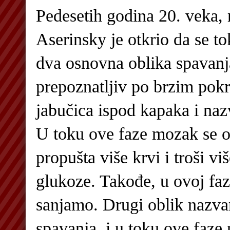
Pedesetih godina 20. veka,
Aserinsky je otkrio da se 
dva osnovna oblika spavanja
prepoznatljiv po brzim pok
jabučica ispod kapaka i n
U toku ove faze mozak se o
propušta više krvi i troši vi
glukoze. Takođe, u ovoj faz
sanjamo. Drugi oblik naz
spavanja, i u toku ove faze