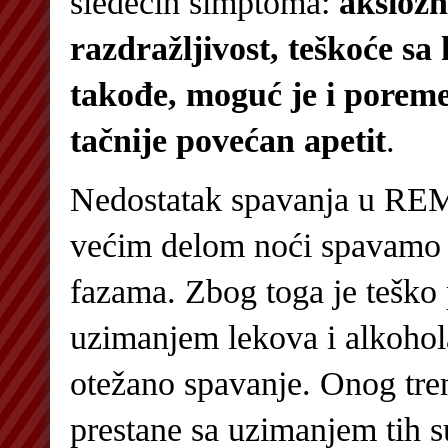
sledećih simptoma:
aksiozn
razdražljivost, teškoće sa
takođe, moguć je i poreme
tačnije povećan apetit
.
Nedostatak spavanja u REM
većim delom noći spavam
fazama. Zbog toga je teško 
uzimanjem lekova i alkohola
otežano spavanje. Onog tre
prestane sa uzimanjem tih s