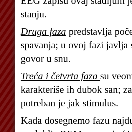
EEG zapisu ovaj stadijum 
stanju.
Druga faza
predstavlja poč
spavanja; u ovoj fazi javlja
govor u snu.
Treća i četvrta faza
su veom
karakteriše ih dubok san; za
potreban je jak stimulus.
Kada dosegnemo fazu najdu