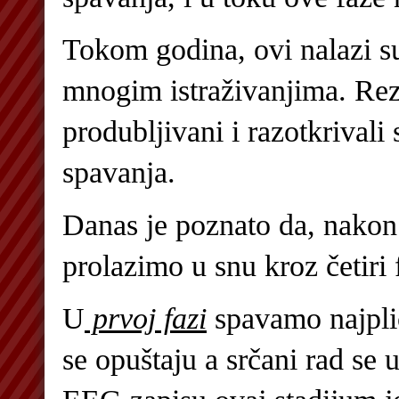
Tokom godina, ovi nalazi s
mnogim istraživanjima. Rezu
produbljivani i razotkrivali
spavanja.
Danas je poznato da, nakon
prolazimo u snu kroz četiri 
U
prvoj fazi
spavamo najpli
se opuštaju a srčani rad se