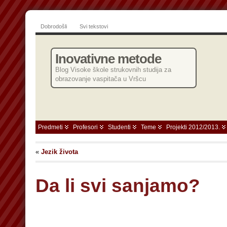
Dobrodošli
Svi tekstovi
Inovativne metode
Blog Visoke škole strukovnih studija za
obrazovanje vaspitača u Vršcu
Predmeti
Profesori
Studenti
Teme
Projekti 2012/2013.
«
Jezik života
Da li svi sanjamo?