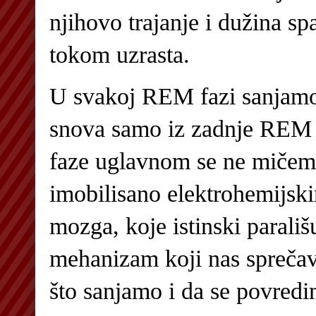
njihovo trajanje i dužina s
tokom uzrasta.
U svakoj REM fazi sanjamo
snova samo iz zadnje REM 
faze uglavnom se ne mičemo
imobilisano elektrohemijsk
mozga, koje istinski parališ
mehanizam koji nas spreča
što sanjamo i da se povred