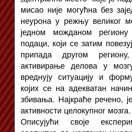
мисао није могућна без зај
неурона у режњу великог м
једном можданом региону 
подаци, који се затим повезу
припада другом регион
активирање делова у мозг
вреднују ситуацију и фор
којих се на адекватан начин
збивања. Најкраће речено, ј
активности целокупног мозга.
Описујући своје експери