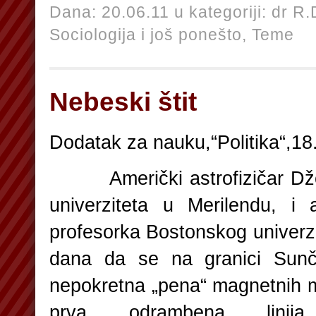
Dana: 20.06.11 u kategoriji:
dr R.
Sociologija i još ponešto,
Teme
Nebeski štit
Dodatak za nauku,“Politika“,18.
Američki astrofizičar Džem
univerziteta u Merilendu, i 
profesorka Bostonskog univerzit
dana da se na granici Sunč
nepokretna „pena“ magnetnih m
prva odrambena linij