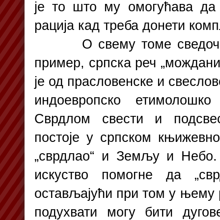
је то што му омогућава да
рација кад треба донети комп
О свему томе сведоче к
пример, српска реч „мождани
је од прасловенске и свеслове
индоевропско етимолошко
Сврдлом свести и подсвес
постоје у српском књижевном
„сврдлао“ и Земљу и Небо.
искуство помогне да „св
остављајући при том у њему 
подухвати могу бити дугов