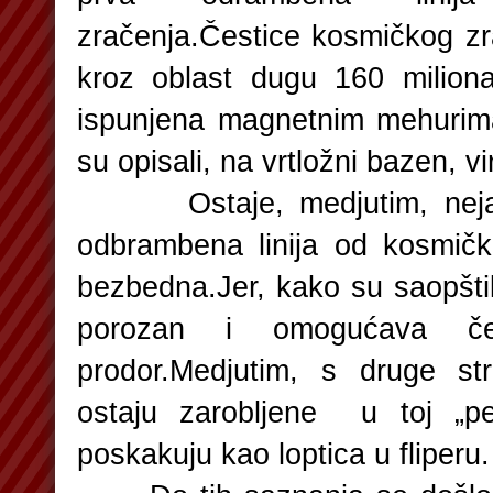
zračenja.Čestice kosmičkog zr
kroz oblast dugu 160 miliona
ispunjena magnetnim mehurim
su opisali, na vrtložni bazen, vi
Ostaje, medjutim, nejasn
odbrambena linija od kosmičk
bezbedna.Jer, kako su saopštili
porozan i omogućava čes
prodor.Medjutim, s druge st
ostaju zarobljene u toj „pe
poskakuju kao loptica u fliperu.