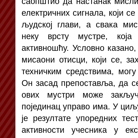
саопштио да настанак мисли
електричних сигнала, који с
људској глави, а свака ми
неку врсту мустре, која
активношћу. Условно казано,
мисаони отисци, који се, з
техничким средствима, мог
Он засад препоставља, да с
ових мустри може закључ
појединац управо има. У циљ
је резултате упоредних те
активности учесника у екс