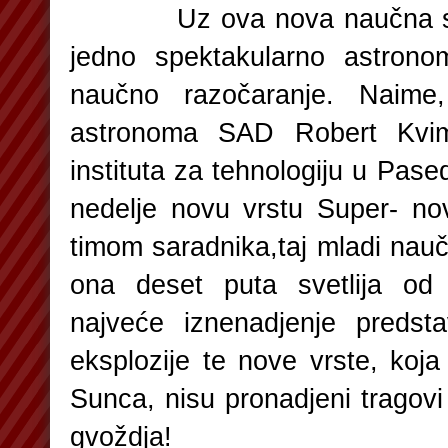
Uz ova nova naučna sazn
jedno spektakularno astrono
naučno razočaranje. Naime
astronoma SAD Robert Kvimb
instituta za tehnologiju u Pased
nedelje novu vrstu Super- no
timom saradnika,taj mladi nauč
ona deset puta svetlija od 
najveće iznenadjenje predsta
eksplozije te nove vrste, koj
Sunca, nisu pronadjeni tragovi
gvoždja!