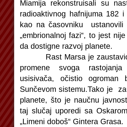
Miamija rekonstruisali su n
radioaktivnog hafnijuma 182 i
kao na časovniku ustanovili
„embrionalnoj fazi“, to jest nije
da dostigne razvoj planete.
Rast Marsa je zaustavio Ju
promene svoga rastojanj
usisivača, očistio ogroman 
Sunčevom sistemu.Tako je zau
planete, što je naučnu javno
taj slučaj uporedi sa Oskaro
„Limeni doboš“ Gintera Grasa.