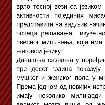
врло тесној вези са језиком
активности појединих мис
представити на видљив начин
почеци решавања изузетно
свесног мишљења, који има с
његовом језику.
Данашња сазнања у поређе
пре десет година показују
мушког и женског пола у мн
Према једном од новијих ис
имају неколико милијард
великог мозга више од же