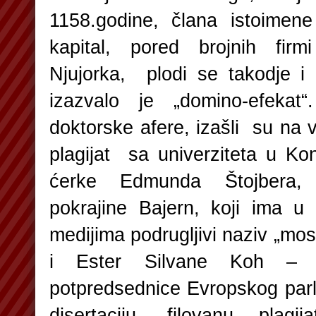
1158.godine, člana istoimene 
kapital, pored brojnih fir
Njujorka, plodi se takodje i
izazvalo je „domino-efeka
doktorske afere, izašli su na 
plagijat sa univerziteta u Ko
ćerke Edmunda Štojbera, 
pokrajine Bajern, koji ima 
medijima podrugljivi naziv „mos
i Ester Silvane Koh – M
potpredsednice Evropskog parl
disertaciju, filovanu plagi