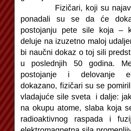
Fizičari, koji su najavili 
ponadali su se da će doka
postojanju pete sile koja – 
deluje na izuzetno maloj udalj
bi naučni dokaz o toj sili preds
u poslednjih 50 godina. Me
postojanje i delovanje ek
dokazano, fizičari su se pomiri
vladajuće sile sveta i dalje: jak
na okupu atome, slaba koja s
radioaktivnog raspada i fuzij
elektromagnetna sila promenlji