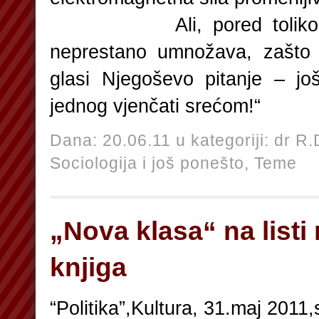
Ali, pored tolikog sa
neprestano umnožava, zašto
glasi Njegoševo pitanje – j
jednog vjenčati srećom!“
Dana: 20.06.11 u kategoriji:
dr R.
Sociologija i još ponešto,
Teme
„Nova klasa“ na listi 
knjiga
“Politika”,Kultura, 31.maj 2011,