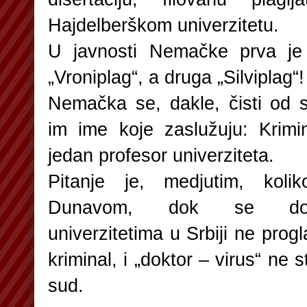
Hajdelberškom univerzitetu.
U javnosti Nemačke prva je 
„Vroniplag“, a druga „Silviplag“!
Nemačka se, dakle, čisti od s
im ime koje zaslužuju: Krimi
jedan profesor univerziteta.
Pitanje je, medjutim, kol
Dunavom, dok se doktor
univerzitetima u Srbiji ne prog
kriminal, i „doktor – virus“ ne 
sud.