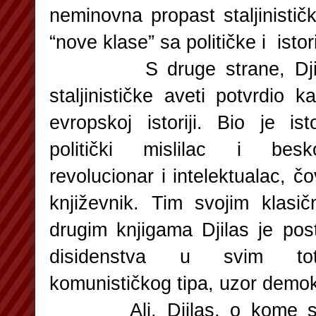
neminovna propast staljinistič
“nove klase” sa političke i isto
S druge strane, Djilas 
staljinističke aveti potvrdio k
evropskoj istoriji. Bio je i
politički mislilac i bes
revolucionar i intelektualac, čo
književnik. Tim svojim klas
drugim knjigama Djilas je po
disidenstva u svim tota
komunističkog tipa, uzor demok
Ali, Djilas, o kome se p