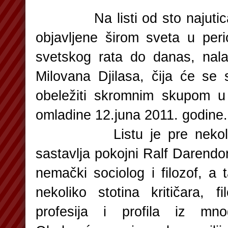
Na listi od sto najuticajni
objavljene širom sveta u per
svetskog rata do danas, nala
Milovana Djilasa, čija će se s
obeležiti skromnim skupom
omladine 12.juna 2011. godine.
Listu je pre nekoliko
sastavlja pokojni Ralf Darendor
nemački sociolog i filozof, a 
nekoliko stotina kritičara, fi
profesija i profila iz mn