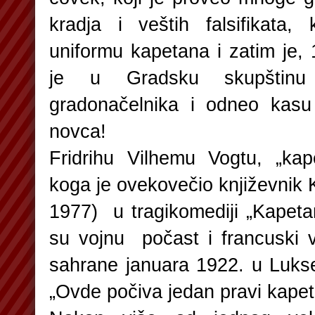
kradja i veštih falsifikata
uniformu kapetana i zatim je,
je u Gradsku skupštinu 
gradonačelnika i odneo kas
novca!
Fridrihu Vilhemu Vogtu, „ka
koga je ovekovečio književnik 
1977) u tragikomediji „Kapeta
su vojnu počast i francuski v
sahrane januara 1922. u Lukse
„Ovde počiva jedan pravi kapet