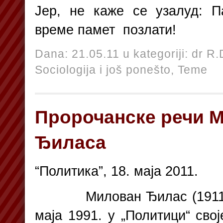
Јер, не каже се узалуд: П
време памет позлати!
Dana: 21.05.11 u kategoriji:
dr R.
Sociologija i još ponešto,
Teme
Пророчанске речи 
Ђиласа
“Политика”, 18. маја 2011.
Милован Ђилас (1911 – 
маја 1991. у „Политици“ сво