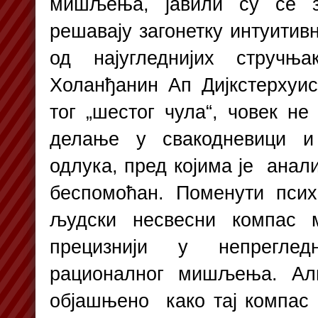
мишљења, јавили су се з
решавају загонетку интуити
од најугледнијих стручњ
Холанђанин Ап Дијкстерхуис
тог „шестог чула“, човек не
делање у свакодневици и
одлука, пред којима је анал
беспомоћан. Поменути псих
људски несвесни компас м
прецизнији у непреглед
рационалног мишљења. Али
објашњено како тај компас