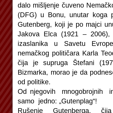
dalo mišljenje čuveno Nemačko
(DFG) u Bonu, unutar koga p
Gutenberg, koji je po majci u
Jakova Elca (1921 – 2006),
izaslanika u Savetu Evro
nemačkog političara Karla Teo
čija je supruga Štefani (19
Bizmarka, morao je da podnese
od politike.
Od njegovih mnogobrojnih i
samo jedno: „Gutenplag“!
Rušenje Gutenberga, čij