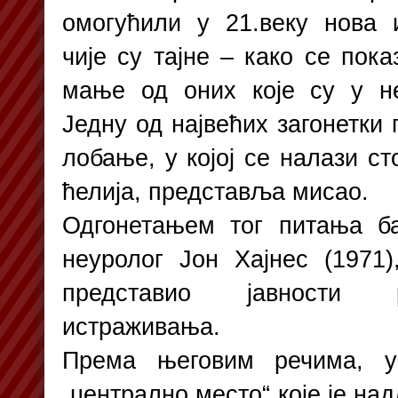
омогућили у 21.веку нова 
чије су тајне – како се пок
мање од оних које су у н
Једну од највећих загонетки
лобање, у којој се налази с
ћелија, представља мисао.
Одгонетањем тог питања б
неуролог Јон Хајнес (1971)
представио јавности р
истраживања.
Према његовим речима, у
„централно место“ које је на