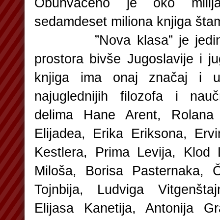
Obuhvaćeno je oko milija
sedamdeset miliona knjiga šta
”Nova klasa” je jedino de
prostora bivše Jugoslavije i j
knjiga ima onaj značaj i ut
najuglednijih filozofa i nau
delima Hane Arent, Rolana B
Elijadea, Erika Eriksona, Er
Kestlera, Prima Levija, Klod
Miloša, Borisa Pasternaka, 
Tojnbija, Ludviga Vitgenšta
Elijasa Kanetija, Antonija G