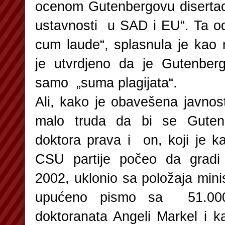
ocenom Gutenbergovu disertaci
ustavnosti u SAD i EU“. Ta o
cum laude“, splasnula je kao
je utvrdjeno da je Gutenberg
samo „suma plagijata“.
Ali, kako je obavešena javnost,
malo truda da bi se Gutenb
doktora prava i on, koji je k
CSU partije počeo da gradi p
2002, uklonio sa položaja mini
upućeno pismo sa 51.000
doktoranata Angeli Markel i 