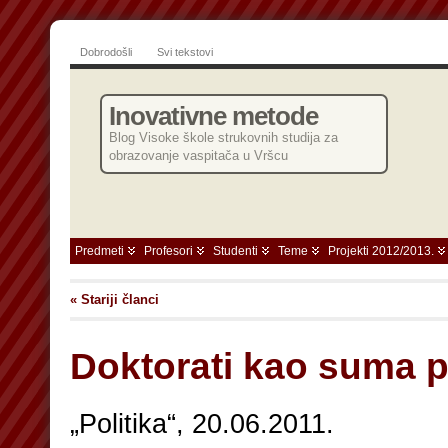
Dobrodošli
Svi tekstovi
Inovativne metode
Blog Visoke škole strukovnih studija za
obrazovanje vaspitača u Vršcu
Predmeti
Profesori
Studenti
Teme
Projekti 2012/2013.
« Stariji članci
Doktorati kao suma p
„Politika“, 20.06.2011.