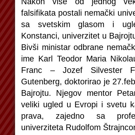
Nakon više od jednog vek
falsifikata postali nemački unive
sa svetskim glasom i ugle
Konstanci, univerzitet u Bajrojtu
Bivši ministar odbrane nemačke
ime Karl Teodor Maria Nikola
Franc – Jozef Silvester 
Gutenberg, doktorirao je 27.fe
Bajrojtu. Njegov mentor Peta
veliki ugled u Evropi i svetu 
prava, zajedno sa profe
univerziteta Rudolfom Štrajnco