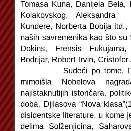
Tomasa Kuna, Danijela Bela, I
Kolakovskog, Aleksandra S
Kundere, Norberta Bobija itd.,
naših savremenika kao što su 
Dokins, Frensis Fukujama
Bodrijar, Robert Irvin, Cristofer 
Sudeći po tome, Djila
mimoišla Nobelova nagra
najistaknutijih istoričara, polit
doba, Djilasova “Nova klasa”(1
disidentske literature, u kome 
delima Solženjicina, Saharov