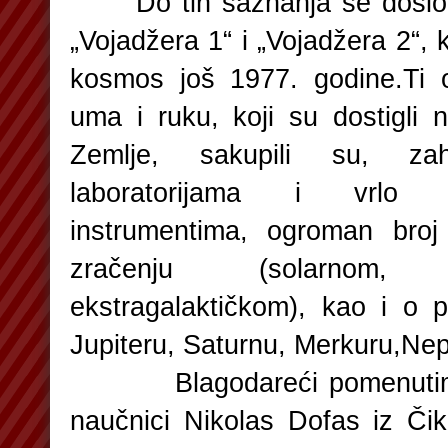
Do tih saznanja se došlo 
„Vojadžera 1“ i „Vojadžera 2“, 
kosmos još 1977. godine.Ti o
uma i ruku, koji su dostigli 
Zemlje, sakupili su, zah
laboratorijama i vrlo 
instrumentima, ogroman bro
zračenju (solarnom,
ekstragalaktičkom), kao i o 
Jupiteru, Saturnu, Merkuru,Nep
Blagodareći pomenutim i
naučnici Nikolas Dofas iz Či