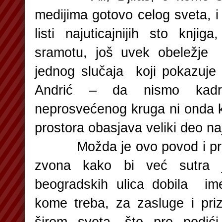
medijima gotovo celog sveta, i 
listi najuticajnijih sto knji
sramotu, još uvek obeležje 
jednog slučaja koji pokazuje
Andrić – da nismo kadr
neprosvećenog kruga ni onda 
prostora obasjava veliki deo na
Možda je ovo povod i prili
zvona kako bi već sutra j
beogradskih ulica dobila ime
kome treba, za zasluge i pri
širom sveta, što pre podić