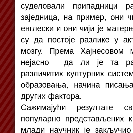
суделовали припадници ра
заједница, на пример, они ч
енглески и они чији је матер
су да постоје разлике у а
мозгу. Према Хајнесовом 
нејасно да ли је та р
различитих културних систе
образовања, начина писања
других фактора.
Сажимајући резултате св
популарно представљених ка
млади научник је закључи