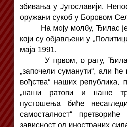
збивања у Југославији. Непо
оружани сукоб у Боровом Сел
На моју молбу, Ђилас је н
који су објављени у „Политици“
маја 1991.
У првом, о рату, Ђилас ј
„започели суманути“, али ће
вођства“ наших република, п
„наши ратови и наше тра
пустошења биће несаглед
самосталност“ претворић
зависност од иностраних сил