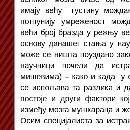
имају већу густину мождан
потпунију умреженост мож
већи број бразда у режњу ве
основу данашег стања у науц
може се ништа поуздано закљ
научници почели да истр
мишевима) – како и када у
се испољава та разлика и д
постоје и други фактори кој
између мозга мушкараца и ж
Осим специјалиста за истр