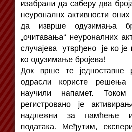
изабрали да саберу два број
неуроналнх активности оних 
да изврше одузимања бр
„очитавања“ неуроналних акт
случајева утврђено је ко је
ко одузимање бројева!
Док врше те једноставне р
одрасли користе решења 
научили напамет. Током 
регистровано је активира
надлежни за памћење и
података. Међутим, експер