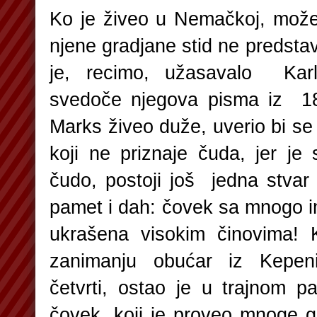
Ko je živeo u Nemačkoj, mož
njene gradjane stid ne predstavl
je, recimo, užasavalo Ka
svedoče njegova pisma iz 184
Marks živeo duže, uverio bi se
koji ne priznaje čuda, jer j
čudo, postoji još jedna stvar
pamet i dah: čovek sa mnogo i
ukrašena visokim činovima! 
zanimanju obućar iz Kepeni
četvrti, ostao je u trajnom 
čovek, koji je proveo mnoge 